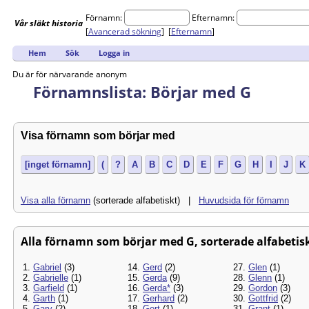
Förnamn:
Efternamn:
Vår
släkt
historia
[
Avancerad sökning
] [
Efternamn
]
Hem
Sök
Logga in
Du är för närvarande anonym
Förnamnslista: Börjar med G
Visa förnamn som börjar med
[inget förnamn]
(
?
A
B
C
D
E
F
G
H
I
J
K
Visa alla förnamn
(sorterade alfabetiskt) |
Huvudsida för förnamn
Alla förnamn som börjar med G, sorterade alfabetiskt
1.
Gabriel
(3)
14.
Gerd
(2)
27.
Glen
(1)
2.
Gabrielle
(1)
15.
Gerda
(9)
28.
Glenn
(1)
3.
Garfield
(1)
16.
Gerda*
(3)
29.
Gordon
(3)
4.
Garth
(1)
17.
Gerhard
(2)
30.
Gottfrid
(2)
5.
Gary
(2)
18.
Gert
(1)
31.
Grant
(1)