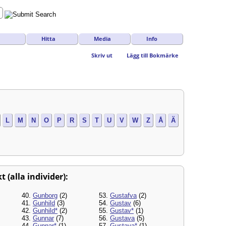
Hitta
Media
Info
Skriv ut
Lägg till Bokmärke
L
M
N
O
P
R
S
T
U
V
W
Z
Å
Ä
 (alla individer):
40.
Gunborg
(2)
53.
Gustafva
(2)
41.
Gunhild
(3)
54.
Gustav
(6)
42.
Gunhild*
(2)
55.
Gustav*
(1)
43.
Gunnar
(7)
56.
Gustava
(5)
44.
Gunnar*
(1)
57.
Gustava*
(1)