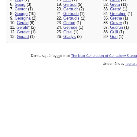
6.
Georg
(3)
19.
Gertrud
(5)
32.
Greta
(11)
7.
Georg*
(1)
20.
Gertrud*
(2)
33.
Greta*
(1)
8.
George
(10)
21.
Gertrude
(1)
34.
Gretchen
(1)
9.
Georgina
(2)
22.
Gertrudis
(1)
35.
Gretha
(1)
10.
Gerald
(6)
23.
Gertud
(1)
36.
Grover
(1)
11.
Gerald*
(2)
24.
Getrude
(1)
37.
Gudrun
(1)
12.
Geraldt
(1)
25.
Gisel
(1)
38.
Gulli
(1)
13.
Gerard
(1)
26.
Gladys
(2)
39.
Gun
(1)
Denna sajt är byggd med
The Next Generation of Genealogy Sitebu
Underhålls av
ragnar 