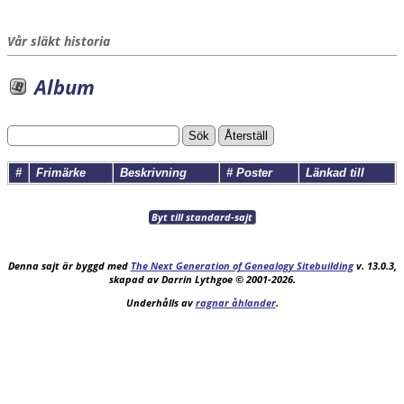
Vår släkt historia
Album
#
Frimärke
Beskrivning
# Poster
Länkad till
Byt till standard-sajt
Denna sajt är byggd med
The Next Generation of Genealogy Sitebuilding
v. 13.0.3,
skapad av Darrin Lythgoe © 2001-2026.
Underhålls av
ragnar åhlander
.