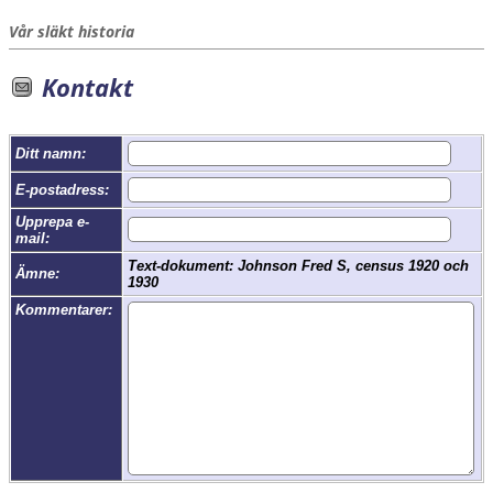
Vår släkt historia
Kontakt
Ditt namn:
E-postadress:
Upprepa e-
mail:
Text-dokument: Johnson Fred S, census 1920 och
Ämne:
1930
Kommentarer: