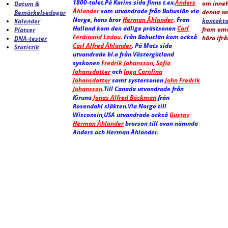
1800-talet.På Karins sida finns t.ex.
Anders
om inneh
Datum &
Åhlander
som utvandrade från Bohuslän via
denna we
Bemärkelsedagar
Norge, hans bror
Herman Åhlander
. Från
kontakta
Kalender
Halland kom den adlige prästsonen
Carl
fram emo
Platser
Ferdinand Ladau
. Från Bohuslän kom också
höra ifrå
DNA-tester
Carl Alfred Åhlander
. På Mats sida
Statistik
utvandrade bl.a från Västergötland
syskonen
Fredrik Johansson
,
Sofia
Johansdotter
och
Inga Carolina
Johansdotter
samt systersonen
John Fredrik
Johansson
.Till Canada utvandrade från
Kiruna
Jonas Alfred Bäckman
från
Rosendahl släkten.Via Norge till
Wisconsin,USA utvandrade också
Gustav
Herman Åhlander
brorson till ovan nämnda
Anders och Herman Åhlander.