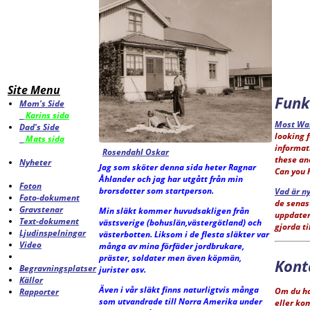
Site Menu
Funk
Mom's Side
Karins sida
Most Wa
Dad's Side
looking f
Mats sida
informat
Rosendahl Oskar
these an
Nyheter
Jag som sköter denna sida heter Ragnar
Can you 
Åhlander och jag har utgått från min
Foton
brorsdotter som startperson.
Vad är ny
Foto-dokument
de senas
Gravstenar
Min släkt kommer huvudsakligen från
uppdate
Text-dokument
västsverige (bohuslän,västergötland) och
gjorda ti
Ljudinspelningar
västerbotten. Liksom i de flesta släkter var
Video
många av mina förfäder jordbrukare,
präster, soldater men även köpmän,
Kont
Begravningsplatser
jurister osv.
Källor
Även i vår släkt finns naturligtvis många
Om du ha
Rapporter
som utvandrade till Norra Amerika under
eller k