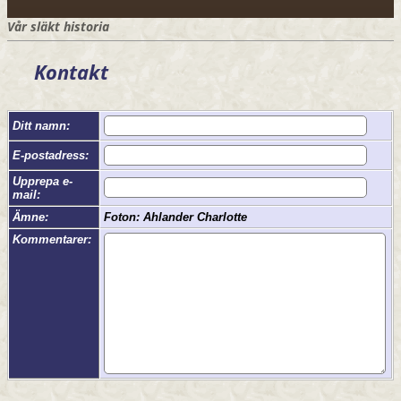
Vår släkt historia
Kontakt
Ditt namn:
E-postadress:
Upprepa e-
mail:
Ämne:
Foton: Ahlander Charlotte
Kommentarer: