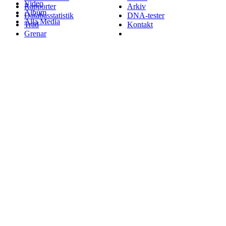
Video
Rapporter
Arkiv
Album
Databasstatistik
DNA-tester
Alla Media
Träd
Kontakt
Grenar