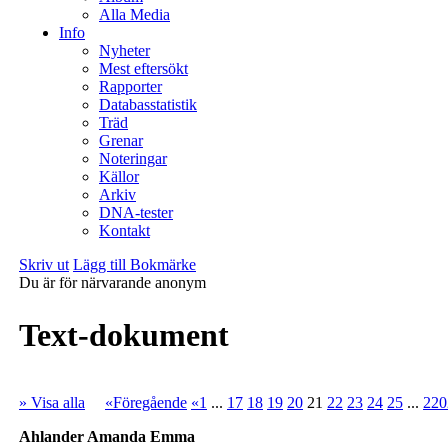
Alla Media
Info
Nyheter
Mest eftersökt
Rapporter
Databasstatistik
Träd
Grenar
Noteringar
Källor
Arkiv
DNA-tester
Kontakt
Skriv ut
Lägg till Bokmärke
Du är för närvarande anonym
Text-dokument
» Visa alla
«Föregående
«1
...
17
18
19
20
21
22
23
24
25
...
220
Ahlander Amanda Emma