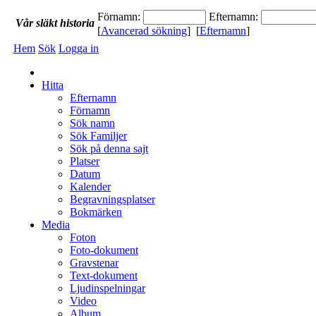
Förnamn:
Efternamn:
Vår
släkt
historia
[
Avancerad sökning
] [
Efternamn
]
Hem
Sök
Logga in
Hitta
Efternamn
Förnamn
Sök namn
Sök Familjer
Sök på denna sajt
Platser
Datum
Kalender
Begravningsplatser
Bokmärken
Media
Foton
Foto-dokument
Gravstenar
Text-dokument
Ljudinspelningar
Video
Album