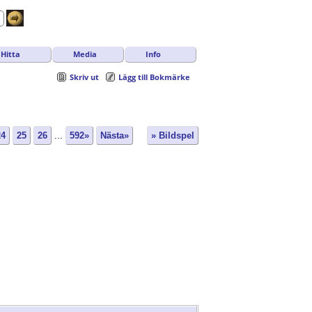
Hitta
Media
Info
Skriv ut
Lägg till Bokmärke
24
25
26
...
592»
Nästa»
» Bildspel