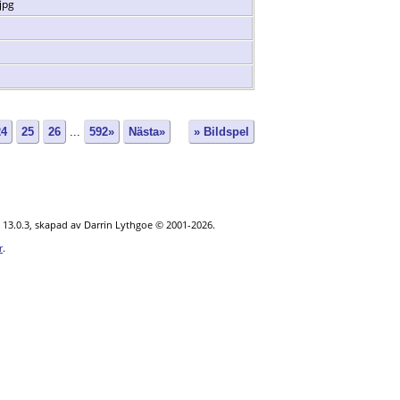
jpg
24
25
26
...
592»
Nästa»
» Bildspel
 13.0.3, skapad av Darrin Lythgoe © 2001-2026.
r
.