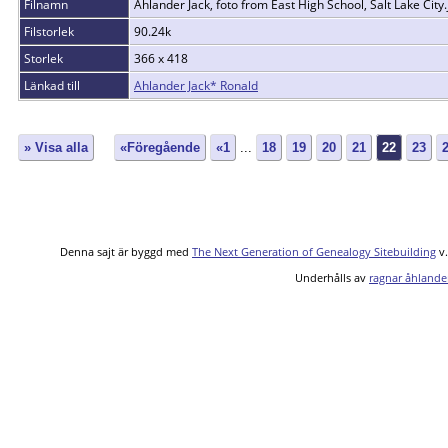
Filnamn
Ahlander Jack, foto from East High School, Salt Lake City.
Filstorlek
90.24k
Storlek
366 x 418
Länkad till
Ahlander Jack* Ronald
» Visa alla
«Föregående
«1
...
18
19
20
21
22
23
Denna sajt är byggd med
The Next Generation of Genealogy Sitebuilding
v.
Underhålls av
ragnar åhlande