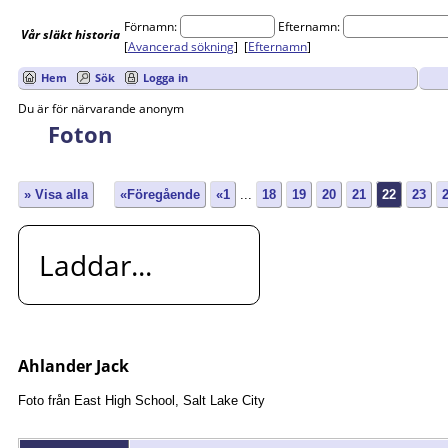
Förnamn:
Efternamn:
Vår
släkt
historia
[
Avancerad sökning
] [
Efternamn
]
Hem
Sök
Logga in
Du är för närvarande anonym
Foton
» Visa alla
«Föregående
«1
...
18
19
20
21
22
23
Laddar...
Ahlander Jack
Foto från East High School, Salt Lake City