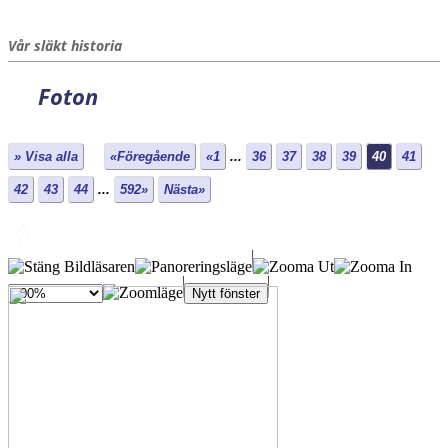
Vår släkt historia
Foton
» Visa alla
«Föregående
«1
...
36
37
38
39
40
41
42
43
44
...
592»
Nästa»