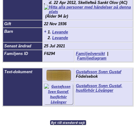
,
d.
22 Apr 2012, Skellefteå Sankt Olov (AC)
(Ålder 94 år)
Gift
22 Nov 1936
Barn
+
1.
Levande
2.
Levande
Senast ändrad
25 Jul 2021
Familjens ID
F6294
Familjeöversikt
|
Familjediagram
Text-dokument
Gustafsson Sven Gustaf
Födelsebok
Gustafsson Sven Gustaf,
husförhör Lövånger
Byt till standard-sajt