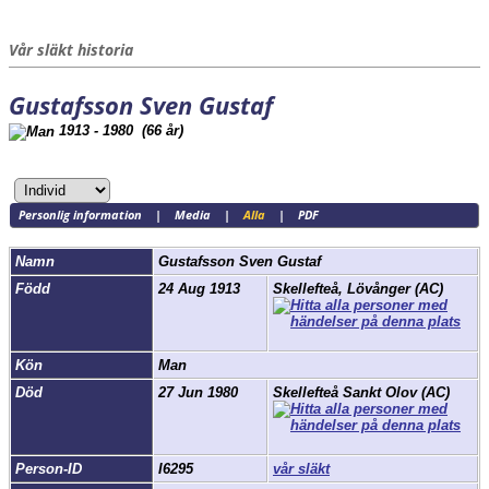
Vår släkt historia
Gustafsson Sven Gustaf
1913 - 1980 (66 år)
Personlig information
|
Media
|
Alla
|
PDF
Namn
Gustafsson
Sven Gustaf
Född
24 Aug 1913
Skellefteå, Lövånger (AC)
Kön
Man
Död
27 Jun 1980
Skellefteå Sankt Olov (AC)
Person-ID
I6295
vår släkt