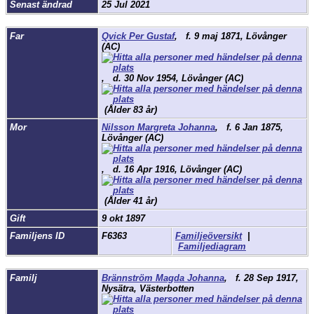
Senast ändrad
25 Jul 2021
Far
Qvick Per Gustaf
,
f.
9 maj 1871, Lövånger
(AC)
,
d.
30 Nov 1954, Lövånger (AC)
(Ålder 83 år)
Mor
Nilsson Margreta Johanna
,
f.
6 Jan 1875,
Lövånger (AC)
,
d.
16 Apr 1916, Lövånger (AC)
(Ålder 41 år)
Gift
9 okt 1897
Familjens ID
F6363
Familjeöversikt
|
Familjediagram
Familj
Brännström Magda Johanna
,
f.
28 Sep 1917,
Nysätra, Västerbotten