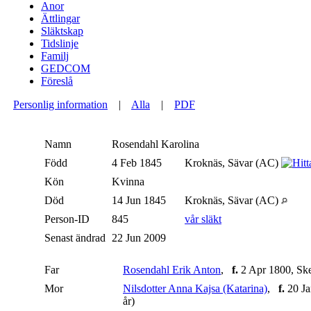
Anor
Ättlingar
Släktskap
Tidslinje
Familj
GEDCOM
Föreslå
Personlig information
|
Alla
|
PDF
Namn
Rosendahl
Karolina
Född
4 Feb 1845
Kroknäs, Sävar (AC)
Kön
Kvinna
Död
14 Jun 1845
Kroknäs, Sävar (AC)
Person-ID
845
vår släkt
Senast ändrad
22 Jun 2009
Far
Rosendahl Erik Anton
,
f.
2 Apr 1800, Ske
Mor
Nilsdotter Anna Kajsa (Katarina)
,
f.
20 Ja
år)