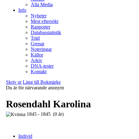
Alla Media
Info
Nyheter
Mest eftersökt
Rapporter
Databasstatistik
Träd
Grenar
Noteringar
Källor
Arkiv
DNA-tester
Kontakt
Skriv ut
Lägg till Bokmärke
Du är för närvarande anonym
Rosendahl Karolina
1845 - 1845 (0 år)
Individ