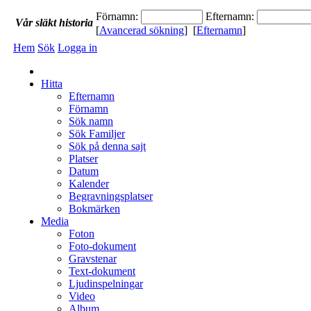
Förnamn:
Efternamn:
Vår
släkt
historia
[
Avancerad sökning
] [
Efternamn
]
Hem
Sök
Logga in
Hitta
Efternamn
Förnamn
Sök namn
Sök Familjer
Sök på denna sajt
Platser
Datum
Kalender
Begravningsplatser
Bokmärken
Media
Foton
Foto-dokument
Gravstenar
Text-dokument
Ljudinspelningar
Video
Album