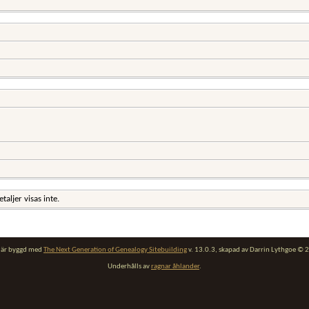
aljer visas inte.
t är byggd med
The Next Generation of Genealogy Sitebuilding
v. 13.0.3, skapad av Darrin Lythgoe ©
Underhålls av
ragnar åhlander
.