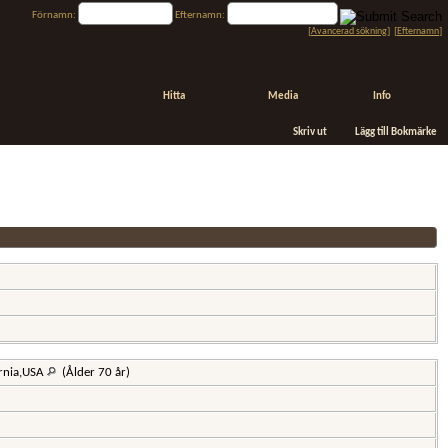
Förnamn:
Efternamn:
[
Avancerad sökning
] [
Efternamn
]
Hitta
Media
Info
Skriv ut
Lägg till Bokmärke
ornia,USA
(Ålder 70 år)