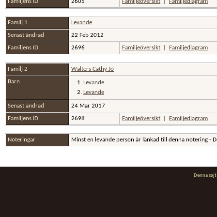
Familjens ID
2605
Familjeöversikt
|
Familjediagram
Familj 1
Levande
Senast ändrad
22 Feb 2012
Familjens ID
2696
Familjeöversikt
|
Familjediagram
Familj 2
Walters Cathy Jo
Barn
1.
Levande
2.
Levande
Senast ändrad
24 Mar 2017
Familjens ID
2698
Familjeöversikt
|
Familjediagram
Noteringar
Minst en levande person är länkad till denna notering - Det
Denna saj