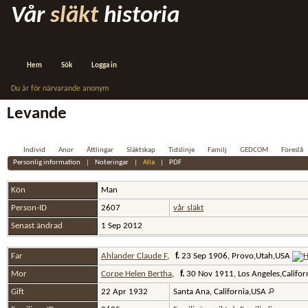
Vår
släkt
historia
Hem
Sök
Logga in
Du är för närvarande anonym
Levande
Individ
Anor
Ättlingar
Släktskap
Tidslinje
Familj
GEDCOM
Föreslå
Personlig information
|
Noteringar
|
Alla
|
PDF
Kön
Man
Person-ID
2607
vår släkt
Senast ändrad
1 Sep 2012
Far
Ahlander Claude F
,
f.
23 Sep 1906, Provo,Utah,USA
Mor
Corpe Helen Bertha
,
f.
30 Nov 1911, Los Angeles,Califo
Gift
22 Apr 1932
Santa Ana, California,USA