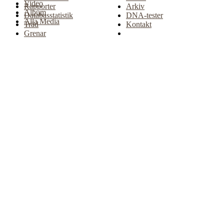
Video
Rapporter
Arkiv
Album
Databasstatistik
DNA-tester
Alla Media
Träd
Kontakt
Grenar