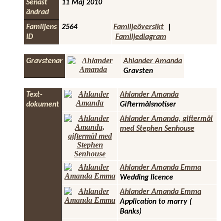
Senast
11 Maj 2010
ändrad
Familjens
2564
Familjeöversikt
|
ID
Familjediagram
Gravstenar
Ahlander Amanda
Gravsten
Text-
Ahlander Amanda
dokument
Giftermålsnotiser
Ahlander Amanda, giftermål
med Stephen Senhouse
Ahlander Amanda Emma
Wedding licence
Ahlander Amanda Emma
Application to marry (
Banks)