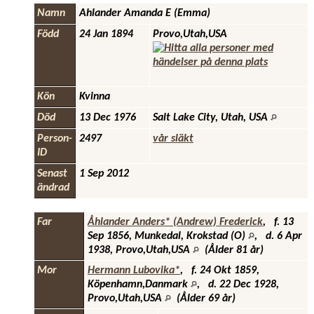
Namn
Ahlander
Amanda E (Emma)
Född
24 Jan 1894
Provo,Utah,USA
Kön
Kvinna
Död
13 Dec 1976
Salt Lake City, Utah, USA
Person-
2497
vår släkt
ID
Senast
1 Sep 2012
ändrad
Far
Åhlander Anders* (Andrew) Frederick
,
f.
13
Sep 1856, Munkedal, Krokstad (O)
,
d.
6 Apr
1938, Provo,Utah,USA
(Ålder 81 år)
Mor
Hermann Lubovika*
,
f.
24 Okt 1859,
Köpenhamn,Danmark
,
d.
22 Dec 1928,
Provo,Utah,USA
(Ålder 69 år)