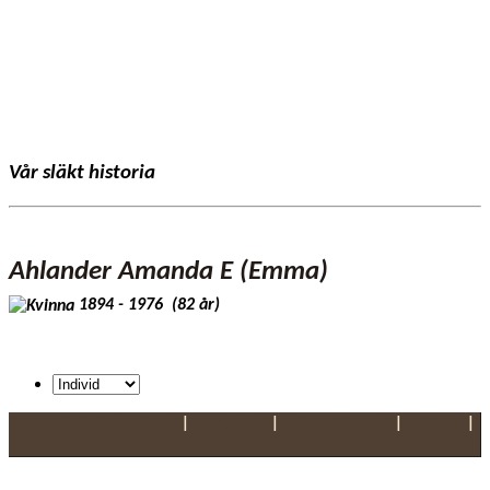
Vår släkt historia
Ahlander Amanda E (Emma)
1894 - 1976 (82 år)
Personlig information
|
Media
|
Noteringar
|
Alla
|
PDF