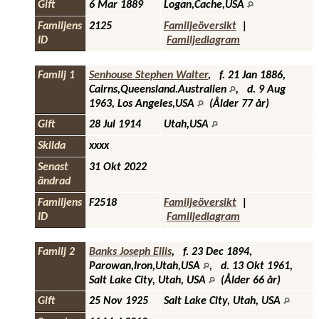
Gift
6 Mar 1889
Logan,Cache,USA
Familjens
2125
Familjeöversikt
|
ID
Familjediagram
Familj 1
Senhouse Stephen Walter
,
f.
21 Jan 1886,
Cairns,Queensland.Australien
,
d.
9 Aug
1963, Los Angeles,USA
(Ålder 77 år)
Gift
28 Jul 1914
Utah,USA
Skilda
xxxx
Senast
31 Okt 2022
ändrad
Familjens
F2518
Familjeöversikt
|
ID
Familjediagram
Familj 2
Banks Joseph Ellis
,
f.
23 Dec 1894,
Parowan,Iron,Utah,USA
,
d.
13 Okt 1961,
Salt Lake City, Utah, USA
(Ålder 66 år)
Gift
25 Nov 1925
Salt Lake City, Utah, USA