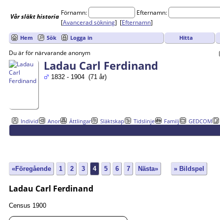
Förnamn:
Efternamn:
Vår
släkt
historia
[
Avancerad sökning
] [
Efternamn
]
Hitta
Hem
Sök
Logga in
Du är för närvarande anonym
Ladau Carl Ferdinand
1832 - 1904 (71 år)
Individ
Anor
Ättlingar
Släktskap
Tidslinje
Familj
GEDCOM
«Föregående
1
2
3
4
5
6
7
Nästa»
» Bildspel
Ladau Carl Ferdinand
Census 1900