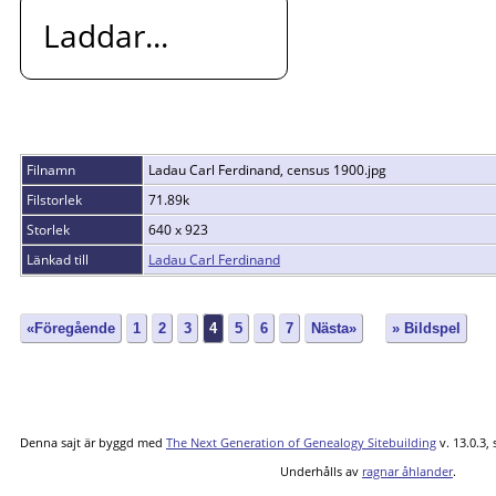
Laddar...
Filnamn
Ladau Carl Ferdinand, census 1900.jpg
Filstorlek
71.89k
Storlek
640 x 923
Länkad till
Ladau Carl Ferdinand
«Föregående
1
2
3
4
5
6
7
Nästa»
» Bildspel
Denna sajt är byggd med
The Next Generation of Genealogy Sitebuilding
v. 13.0.3,
Underhålls av
ragnar åhlander
.