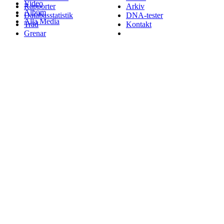
Video
Rapporter
Arkiv
Album
Databasstatistik
DNA-tester
Alla Media
Träd
Kontakt
Grenar