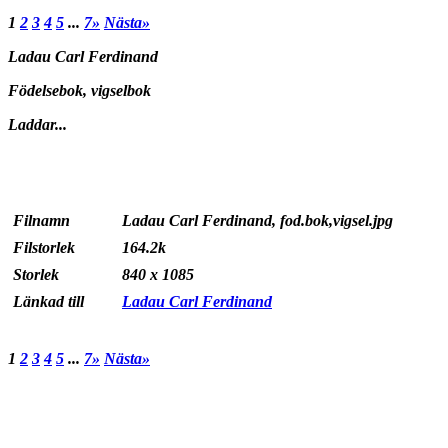
1
2
3
4
5
...
7»
Nästa»
Ladau Carl Ferdinand
Födelsebok, vigselbok
Laddar...
Filnamn
Ladau Carl Ferdinand, fod.bok,vigsel.jpg
Filstorlek
164.2k
Storlek
840 x 1085
Länkad till
Ladau Carl Ferdinand
1
2
3
4
5
...
7»
Nästa»