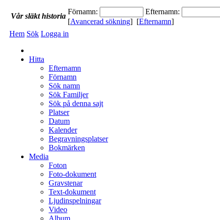
Förnamn:
Efternamn:
Vår
släkt
historia
[
Avancerad sökning
] [
Efternamn
]
Hem
Sök
Logga in
Hitta
Efternamn
Förnamn
Sök namn
Sök Familjer
Sök på denna sajt
Platser
Datum
Kalender
Begravningsplatser
Bokmärken
Media
Foton
Foto-dokument
Gravstenar
Text-dokument
Ljudinspelningar
Video
Album