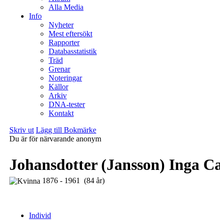
Alla Media
Info
Nyheter
Mest eftersökt
Rapporter
Databasstatistik
Träd
Grenar
Noteringar
Källor
Arkiv
DNA-tester
Kontakt
Skriv ut
Lägg till Bokmärke
Du är för närvarande anonym
Johansdotter (Jansson) Inga C
1876 - 1961 (84 år)
Individ