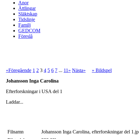
Anor
Ättlingar
Släktskap
Tidslinje
Familj
GEDCOM
Föreslå
«Föregående
1
2
3
4
5
6
7
...
11»
Nästa»
» Bildspel
Johansson Inga Carolina
Efterforskningar i USA del 1
Laddar...
Filnamn
Johansson Inga Carolina, efterforskningar del 1.j