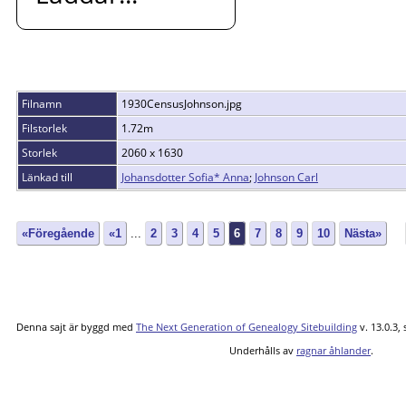
Filnamn
1930CensusJohnson.jpg
Filstorlek
1.72m
Storlek
2060 x 1630
Länkad till
Johansdotter Sofia* Anna
;
Johnson Carl
«Föregående
«1
...
2
3
4
5
6
7
8
9
10
Nästa»
Denna sajt är byggd med
The Next Generation of Genealogy Sitebuilding
v. 13.0.3,
Underhålls av
ragnar åhlander
.