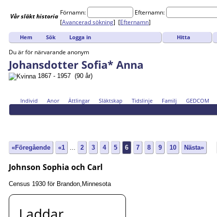
Förnamn:
Efternamn:
Vår
släkt
historia
[
Avancerad sökning
] [
Efternamn
]
Hitta
Hem
Sök
Logga in
Du är för närvarande anonym
Johansdotter Sofia* Anna
1867 - 1957 (90 år)
Individ
Anor
Ättlingar
Släktskap
Tidslinje
Familj
GEDCOM
«Föregående
«1
...
2
3
4
5
6
7
8
9
10
Nästa»
Johnson Sophia och Carl
Census 1930 för Brandon,Minnesota
Laddar...