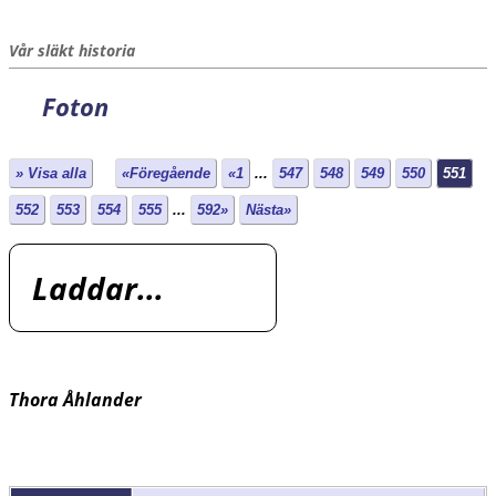
Vår släkt historia
Foton
» Visa alla
«Föregående
«1
...
547
548
549
550
551
552
553
554
555
...
592»
Nästa»
Laddar...
Thora Åhlander