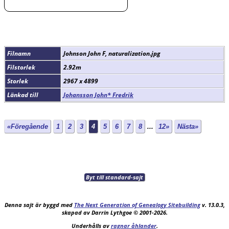
Filnamn
Johnson John F, naturalization.jpg
Filstorlek
2.92m
Storlek
2967 x 4899
Länkad till
Johansson John* Fredrik
«Föregående
1
2
3
4
5
6
7
8
...
12»
Nästa»
Byt till standard-sajt
Denna sajt är byggd med
The Next Generation of Genealogy Sitebuilding
v. 13.0.3,
skapad av Darrin Lythgoe © 2001-2026.
Underhålls av
ragnar åhlander
.