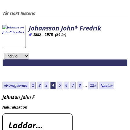
Vår släkt historia
Johansson John* Fredrik
1892 - 1976 (84 år)
«Föregående
1
2
3
4
5
6
7
8
...
12»
Nästa»
Johnson John F
Naturalization
Laddar...