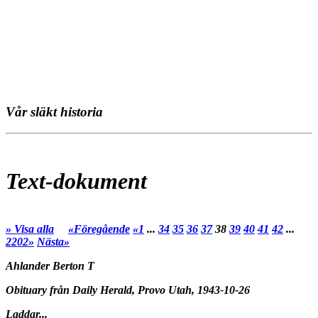
Vår släkt historia
Text-dokument
» Visa alla
«Föregående
«1
...
34
35
36
37
38
39
40
41
42
...
2202»
Nästa»
Ahlander Berton T
Obituary från Daily Herald, Provo Utah, 1943-10-26
Laddar...