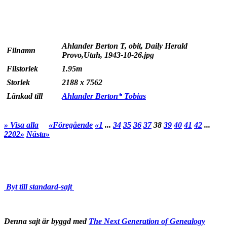
Ahlander Berton T, obit, Daily Herald
Filnamn
Provo,Utah, 1943-10-26.jpg
Filstorlek
1.95m
Storlek
2188 x 7562
Länkad till
Ahlander Berton* Tobias
» Visa alla
«Föregående
«1
...
34
35
36
37
38
39
40
41
42
...
2202»
Nästa»
Byt till standard-sajt
Denna sajt är byggd med
The Next Generation of Genealogy