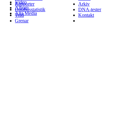
Video
Rapporter
Arkiv
Album
Databasstatistik
DNA-tester
Alla Media
Träd
Kontakt
Grenar