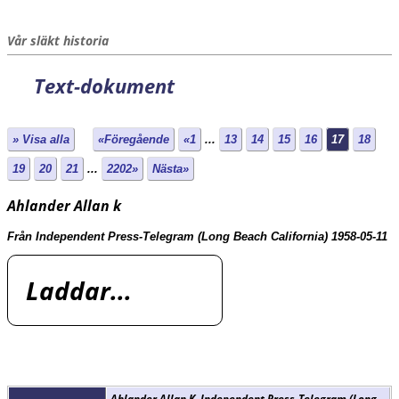
Vår släkt historia
Text-dokument
» Visa alla
«Föregående
«1
...
13
14
15
16
17
18
19
20
21
...
2202»
Nästa»
Ahlander Allan k
Från Independent Press-Telegram (Long Beach California) 1958-05-11
Laddar...
Ahlander Allan K, Independent Press-Telegram (Long