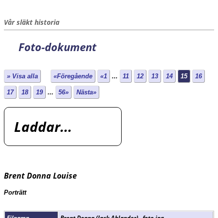
Vår släkt historia
Foto-dokument
» Visa alla
«Föregående
«1
...
11
12
13
14
15
16
17
18
19
...
56»
Nästa»
Laddar...
Brent Donna Louise
Porträtt
Filnamn
Brent Donna (Jack Ahlander) , foto.jpg