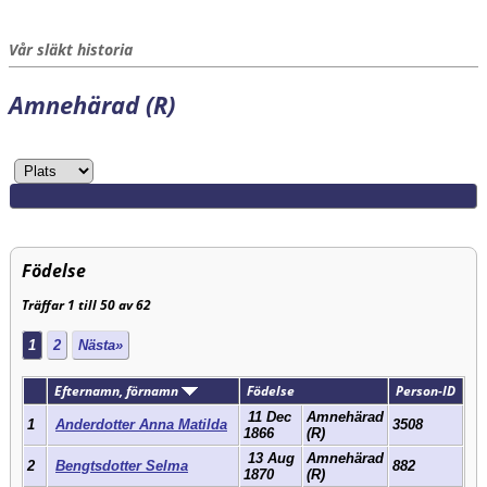
Vår släkt historia
Amnehärad (R)
Födelse
Träffar 1 till 50 av 62
1
2
Nästa»
Efternamn, förnamn
Födelse
Person-ID
11 Dec
Amnehärad
1
Anderdotter Anna Matilda
3508
1866
(R)
13 Aug
Amnehärad
2
Bengtsdotter Selma
882
1870
(R)