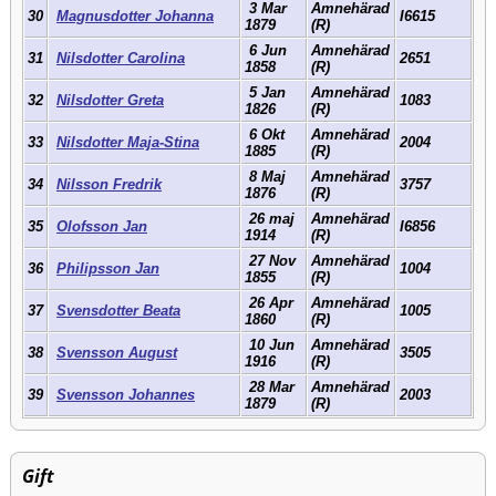
3 Mar
Amnehärad
30
Magnusdotter Johanna
I6615
1879
(R)
6 Jun
Amnehärad
31
Nilsdotter Carolina
2651
1858
(R)
5 Jan
Amnehärad
32
Nilsdotter Greta
1083
1826
(R)
6 Okt
Amnehärad
33
Nilsdotter Maja-Stina
2004
1885
(R)
8 Maj
Amnehärad
34
Nilsson Fredrik
3757
1876
(R)
26 maj
Amnehärad
35
Olofsson Jan
I6856
1914
(R)
27 Nov
Amnehärad
36
Philipsson Jan
1004
1855
(R)
26 Apr
Amnehärad
37
Svensdotter Beata
1005
1860
(R)
10 Jun
Amnehärad
38
Svensson August
3505
1916
(R)
28 Mar
Amnehärad
39
Svensson Johannes
2003
1879
(R)
Gift