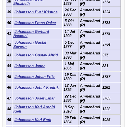
38
3772
Elisabeth
1889
(R)
24 Dec
Amnehärad
39
Johansson Eva* Kristina
1324
1908
(R)
5 Okt
Amnehärad
40
Johansson Frans Oskar
3783
1888
(R)
Johansson Gerhard
14 Jul
Amnehärad
41
3778
Nataniel
1902
(R)
Johansson Gustaf
5 Dec
Amnehärad
42
3764
Severin
1877
(R)
30 Mar
Amnehärad
43
Johansson Gustav Alfrid
975
1890
(R)
1 Maj
Amnehärad
44
Johansson Janne
881
1865
(R)
19 Dec
Amnehärad
45
Johansson Johan Fritz
3787
1890
(R)
12 Jan
Amnehärad
46
Johansson John* Fredrik
1162
1892
(R)
22 Dec
Amnehärad
47
Johansson Josef Einar
3769
1884
(R)
Johansson Karl Arnold
8 Sep
Amnehärad
48
1326
Kjell
1918
(R)
29 Feb
Amnehärad
49
Johansson Karl Emil
1025
1864
(R)