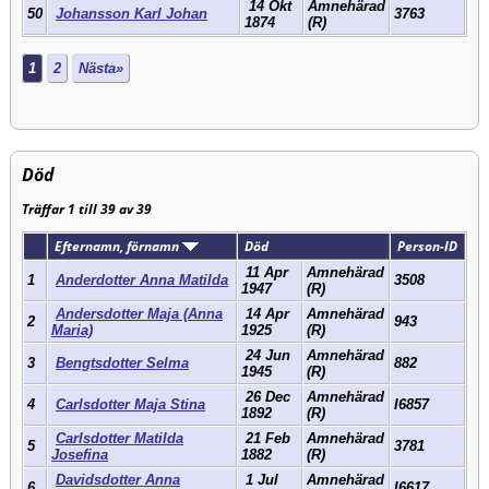
14 Okt
Amnehärad
50
Johansson Karl Johan
3763
1874
(R)
1
2
Nästa»
Död
Träffar 1 till 39 av 39
Efternamn, förnamn
Död
Person-ID
11 Apr
Amnehärad
1
Anderdotter Anna Matilda
3508
1947
(R)
Andersdotter Maja (Anna
14 Apr
Amnehärad
2
943
Maria)
1925
(R)
24 Jun
Amnehärad
3
Bengtsdotter Selma
882
1945
(R)
26 Dec
Amnehärad
4
Carlsdotter Maja Stina
I6857
1892
(R)
Carlsdotter Matilda
21 Feb
Amnehärad
5
3781
Josefina
1882
(R)
Davidsdotter Anna
1 Jul
Amnehärad
6
I6617