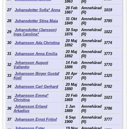
1863
(R)
28 Feb
Amnehärad
27
Johansdotter Sofia* Anna
1019
1867
(R)
31 Okt
Amnehärad
28
Johansdotter Stina Maja
3785
1849
(R)
Johansdotter (Jansson)
30 Sep
Amnehärad
29
1022
Inga Carolina*
1876
(R)
20 Maj
Amnehärad
30
Johansson Ada Christina
3774
1892
(R)
20 Maj
Amnehärad
31
Johansson Anna Emilia
3773
1892
(R)
Johansson August
14 Feb
Amnehärad
32
3770
Vallentin
1886
(R)
Johansson Birger Gustaf
20 Apr
Amnehärad
33
1325
Kjell
1917
(R)
20 Maj
Amnehärad
34
Johansson Carl Gerhard
3782
1880
(R)
Johansson Emma*
20 Feb
Amnehärad
35
1023
Christina
1869
(R)
Johansson Erland
1 Jan
Amnehärad
36
3786
Arkadius
1889
(R)
6 Sep
Amnehärad
37
Johansson Ernst Fritiof
3777
1900
(R)
Johansson Ester
19 Nov
Amnehärad