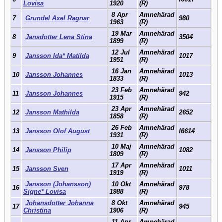
Lovisa
1920
(R)
8 Apr
Amnehärad
7
Grundel Axel Ragnar
980
1963
(R)
19 Mar
Amnehärad
8
Jansdotter Lena Stina
3504
1899
(R)
12 Jul
Amnehärad
9
Jansson Ida* Matilda
1017
1951
(R)
16 Jan
Amnehärad
10
Jansson Johannes
1013
1833
(R)
23 Feb
Amnehärad
11
Jansson Johannes
942
1915
(R)
23 Apr
Amnehärad
12
Jansson Mathilda
2652
1858
(R)
26 Feb
Amnehärad
13
Jansson Olof August
I6614
1931
(R)
10 Maj
Amnehärad
14
Jansson Philip
1082
1809
(R)
17 Apr
Amnehärad
15
Jansson Sven
1011
1919
(R)
Jansson (Johansson)
10 Okt
Amnehärad
16
978
Signe* Lovisa
1988
(R)
Johansdotter Johanna
8 Okt
Amnehärad
17
945
Christina
1906
(R)
11 Apr
Amnehärad