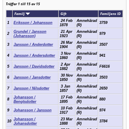
Träffar 1 till 15 av 15
Familj
Gift
Familjens ID
24 Feb
Amnehärad
1
Eriksson / Johansson
3759
1878
(R)
Grundel / Jansson
21 Apr
Amnehärad
2
979
(Johansson)
1923
(R)
26 Mar
Amnehärad
3
Jansson / Anderdotter
3507
1904
(R)
3 Nov
Amnehärad
4
Jansson / Andersdotter
941
1860
(R)
2 Apr
Amnehärad
5
Jansson / Davidsdotter
F6616
1882
(R)
30 Nov
Amnehärad
6
Jansson / Jansdotter
3503
1850
(R)
3 Jan
Amnehärad
7
Jansson / Nilsdotter
2650
1857
(R)
Johansson /
17 Feb
Amnehärad
8
880
Bengtsdotter
1895
(R)
10 Feb
Amnehärad
9
Johansson / Jansson
974
1917
(R)
Johansson /
23 Mar
Amnehärad
10
3784
Johansdotter
1888
(R)