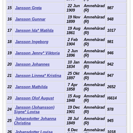
22 Jun
Amnehärad
15
Jansson Greta
987
1909
(R)
19 Nov
Amnehärad
16
Jansson Gunnar
948
1899
(R)
19 Aug
Amnehärad
17
Jansson Ida* Matilda
1017
1861
(R)
2 Feb
Amnehärad
18
Jansson Ingeborg
981
1904
(R)
2 Jun
Amnehärad
19
Jansson Jenny* Viktoria
946
1896
(R)
10 Jan
Amnehärad
20
Jansson Johannes
942
1834
(R)
25 Okt
Amnehärad
21
Jansson Linnea* Kristina
947
1897
(R)
7 Apr
Amnehärad
22
Jansson Mathilda
2652
1858
(R)
15 Aug
Amnehärad
23
Jansson Olof August
I6614
1848
(R)
Jansson (Johansson)
19 Dec
Amnehärad
24
978
Signe* Lovisa
1901
(R)
Johansdotter Johanna
28 Jul
Amnehärad
25
945
Christina
1849
(R)
6 Dec
Amnehärad
26
Johansdotter Lovisa
1018