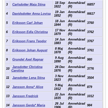
18 Sep
Amnehärad
3
Carlsdotter Maja Stina
I6857
1822
(R)
19 Jan
Amnehärad
4
Davidsdotter Anna Lovisa
I6617
1852
(R)
18 Jun
Amnehärad
5
Eriksson Carl Johan
3760
1844
(R)
17 Nov
Amnehärad
6
Eriksson Edla Christina
3762
1879
(R)
14 Jun
Amnehärad
7
Eriksson Frans Teodor
3767
1883
(R)
8 Maj
Amnehärad
8
Eriksson Johan August
3761
1878
(R)
9 Aug
Amnehärad
9
Grundel Axel Ragnar
980
1890
(R)
Jansdotter Christina
28 Dec
Amnehärad
10
3776
Carolina
1876
(R)
3 Nov
Amnehärad
11
Jansdotter Lena Stina
3504
1823
(R)
5 Maj
Amnehärad
12
Jansson Anna* Alice
879
1912
(R)
22 Jun
Amnehärad
13
Jansson Fredrick
1012
1835
(R)
26 Jul
Amnehärad
14
Jansson Gerda* Maria
984
1906
(R)