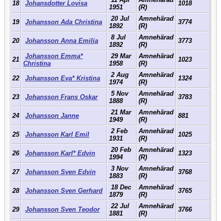
18
Johansdotter Lovisa
1018
1951
(R)
20 Jul
Amnehärad
19
Johansson Ada Christina
3774
1892
(R)
8 Jul
Amnehärad
20
Johansson Anna Emilia
3773
1892
(R)
Johansson Emma*
29 Mar
Amnehärad
21
1023
Christina
1958
(R)
2 Aug
Amnehärad
22
Johansson Eva* Kristina
1324
1974
(R)
5 Nov
Amnehärad
23
Johansson Frans Oskar
3783
1888
(R)
21 Mar
Amnehärad
24
Johansson Janne
881
1949
(R)
2 Feb
Amnehärad
25
Johansson Karl Emil
1025
1931
(R)
20 Feb
Amnehärad
26
Johansson Karl* Edvin
1323
1994
(R)
3 Nov
Amnehärad
27
Johansson Sven Edvin
3768
1883
(R)
18 Dec
Amnehärad
28
Johansson Sven Gerhard
3765
1879
(R)
22 Jul
Amnehärad
29
Johansson Sven Teodor
3766
1881
(R)