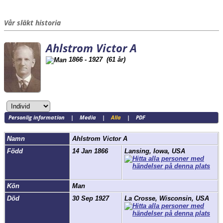
Vår släkt historia
Ahlstrom Victor A
1866 - 1927 (61 år)
Personlig information
|
Media
|
Alla
|
PDF
Namn
Ahlstrom
Victor A
Född
14 Jan 1866
Lansing, Iowa, USA
Kön
Man
Död
30 Sep 1927
La Crosse, Wisconsin, USA