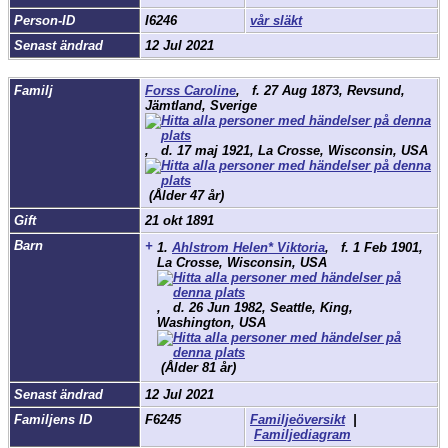
Person-ID
I6246
vår släkt
Senast ändrad
12 Jul 2021
Familj
Forss Caroline
,
f.
27 Aug 1873, Revsund,
Jämtland, Sverige
,
d.
17 maj 1921, La Crosse, Wisconsin, USA
(Ålder 47 år)
Gift
21 okt 1891
Barn
+
1.
Ahlstrom Helen* Viktoria
,
f.
1 Feb 1901,
La Crosse, Wisconsin, USA
,
d.
26 Jun 1982, Seattle, King,
Washington, USA
(Ålder 81 år)
Senast ändrad
12 Jul 2021
Familjens ID
F6245
Familjeöversikt
|
Familjediagram