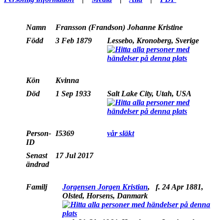
Namn
Fransson (Frandson)
Johanne Kristine
Född
3 Feb 1879
Lessebo, Kronoberg, Sverige
Kön
Kvinna
Död
1 Sep 1933
Salt Lake City, Utah, USA
Person-
I5369
vår släkt
ID
Senast
17 Jul 2017
ändrad
Familj
Jorgensen Jorgen Kristian
,
f.
24 Apr 1881,
Olsted, Horsens, Danmark