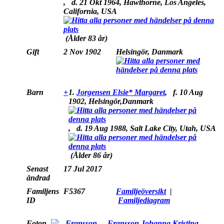
,
d.
21 Okt 1964, Hawthorne, Los Angeles,
California, USA
(Ålder 83 år)
Gift
2 Nov 1902
Helsingör, Danmark
Barn
+
1.
Jorgensen Elsie* Margaret
,
f.
10 Aug
1902, Helsingör,Danmark
,
d.
19 Aug 1988, Salt Lake City, Utah, USA
(Ålder 86 år)
Senast
17 Jul 2017
ändrad
Familjens
F5367
Familjeöversikt
|
ID
Familjediagram
Foton
Fransson Johanna Kristina