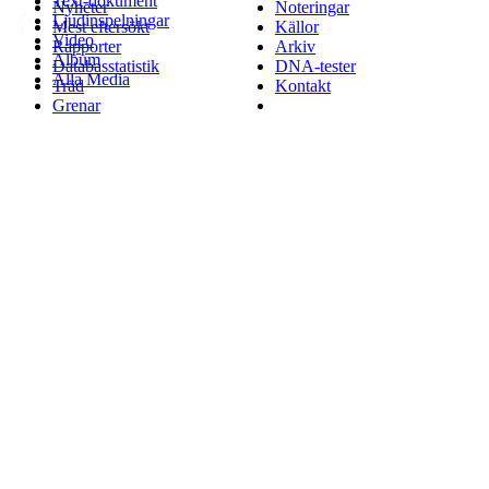
Text-dokument
Nyheter
Noteringar
Ljudinspelningar
Mest eftersökt
Källor
Video
Rapporter
Arkiv
Album
Databasstatistik
DNA-tester
Alla Media
Träd
Kontakt
Grenar