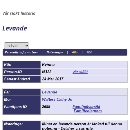
Vår släkt historia
Levande
Personlig information
|
Noteringar
|
Alla
|
PDF
Kön
Kvinna
Person-ID
I5122
vår släkt
Senast ändrad
24 Mar 2017
Far
Levande
Mor
Walters Cathy Jo
Familjens ID
2698
Familjeöversikt
|
Familjediagram
Noteringar
Minst en levande person är länkad till denna
notering - Detaljer visas inte.