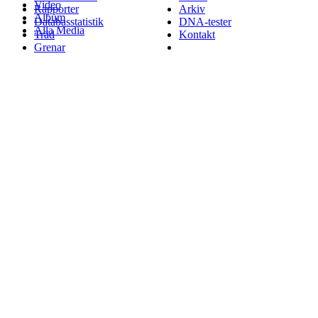
Video
Rapporter
Arkiv
Album
Databasstatistik
DNA-tester
Alla Media
Träd
Kontakt
Grenar