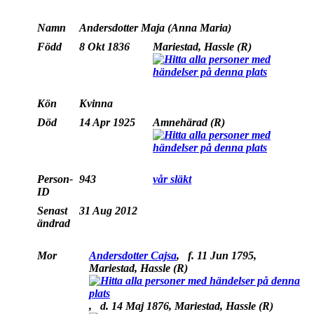
Namn
Andersdotter
Maja (Anna Maria)
Född
8 Okt 1836
Mariestad, Hassle (R)
Kön
Kvinna
Död
14 Apr 1925
Amnehärad (R)
Person-
943
vår släkt
ID
Senast
31 Aug 2012
ändrad
Mor
Andersdotter Cajsa
,
f.
11 Jun 1795,
Mariestad, Hassle (R)
,
d.
14 Maj 1876, Mariestad, Hassle (R)