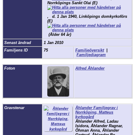
Norrköpings Sankt Olai (E)
,
d.
1 Jan 1940, Linköpings domkyrkoförs
(E)
(Ålder 64 år)
Senast ändrad
1 Jan 2010
Familjens ID
75
Familjeöversikt
|
Familjediagram
Foton
Alfred Åhlander
Gravstenar
Åhlander Familjegrav i
Norrköping, Matteus
kyrkogård
Åhlander Alfred, Ladau
Isidora, Åhlander Ragnar,
Öhman Anna, Åhlander
Gertrud, Åhlander Bo