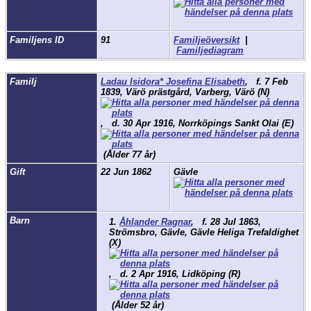
Familjens ID
91
Familjeöversikt
|
Familjediagram
Familj
Ladau Isidora* Josefina Elisabeth
,
f.
7 Feb
1839, Värö prästgård, Varberg, Värö (N)
,
d.
30 Apr 1916, Norrköpings Sankt Olai (E)
(Ålder 77 år)
Gift
22 Jun 1862
Gävle
Barn
1.
Åhlander Ragnar
,
f.
28 Jul 1863,
Strömsbro, Gävle, Gävle Heliga Trefaldighet
(X)
,
d.
2 Apr 1916, Lidköping (R)
(Ålder 52 år)