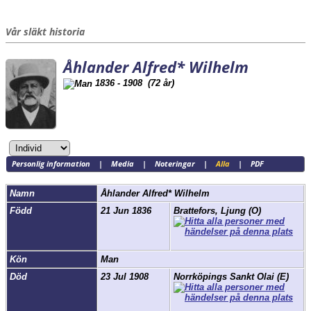
Vår släkt historia
Åhlander Alfred* Wilhelm
1836 - 1908 (72 år)
Personlig information
|
Media
|
Noteringar
|
Alla
|
PDF
Namn
Åhlander
Alfred* Wilhelm
Född
21 Jun 1836
Brattefors, Ljung (O)
Kön
Man
Död
23 Jul 1908
Norrköpings Sankt Olai (E)