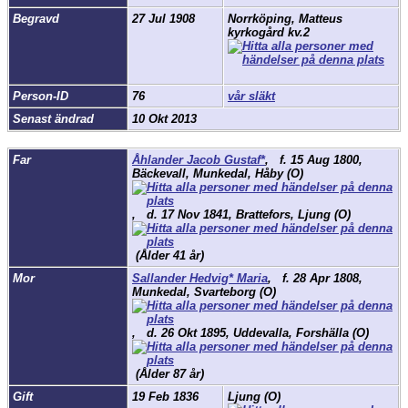
Begravd
27 Jul 1908
Norrköping, Matteus
kyrkogård kv.2
Person-ID
76
vår släkt
Senast ändrad
10 Okt 2013
Far
Åhlander Jacob Gustaf*
,
f.
15 Aug 1800,
Bäckevall, Munkedal, Håby (O)
,
d.
17 Nov 1841, Brattefors, Ljung (O)
(Ålder 41 år)
Mor
Sallander Hedvig* Maria
,
f.
28 Apr 1808,
Munkedal, Svarteborg (O)
,
d.
26 Okt 1895, Uddevalla, Forshälla (O)
(Ålder 87 år)
Gift
19 Feb 1836
Ljung (O)