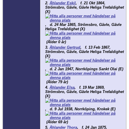
2.
Åhlander Eskil
,
f.
21 Okt 1864,
Strömsbro, Gävle, Gävle Heliga Trefaldighet
(X)
,
d.
24 Mar 1865, Strömsbro, Gävle, Gävle
Heliga Trefaldighet (X)
(Ålder 0 år)
3.
Åhlander Gertrud
,
f.
13 Feb 1867,
Strömsbro, Gävle, Gävle Heliga Trefaldighet
(X)
,
d.
2 Jan 1947, Norrköpings Sankt Olai (E)
(Ålder 79 år)
4.
Åhlander Elsa
,
f.
19 Mar 1869,
Strömsbro, Gävle, Gävle Heliga Trefaldighet
(X)
,
d.
9 Jul 1938, Norrköping, Krokek (E)
(Ålder 69 år)
5.
Åhlander Thora
,
f.
24 Jan 1875,