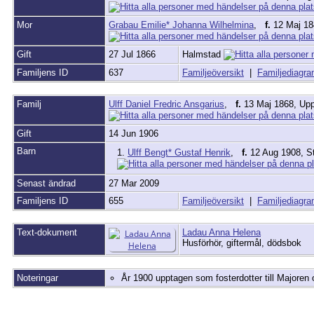
Mor
Grabau Emilie* Johanna Wilhelmina
,
f.
12 Maj 18
Gift
27 Jul 1866
Halmstad
Familjens ID
637
Familjeöversikt
|
Familjediagr
Familj
Ulff Daniel Fredric Ansgarius
,
f.
13 Maj 1868, Upp
Gift
14 Jun 1906
Barn
1.
Ulff Bengt* Gustaf Henrik
,
f.
12 Aug 1908, S
Senast ändrad
27 Mar 2009
Familjens ID
655
Familjeöversikt
|
Familjediagr
Text-dokument
Ladau Anna Helena
Husförhör, giftermål, dödsbok
Noteringar
År 1900 upptagen som fosterdotter till Majoren