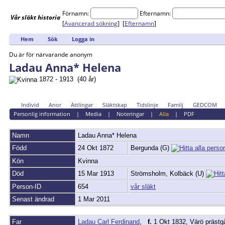
Förnamn:
Efternamn:
Vår
släkt
historia
[
Avancerad sökning
] [
Efternamn
]
Hem
Sök
Logga in
Du är för närvarande anonym
Ladau Anna* Helena
1872 - 1913 (40 år)
Individ
Anor
Ättlingar
Släktskap
Tidslinje
Familj
GEDCOM
Personlig information
|
Media
|
Noteringar
|
Alla
|
PDF
Namn
Ladau
Anna* Helena
Född
24 Okt 1872
Bergunda (G)
Kön
Kvinna
Död
15 Mar 1913
Strömsholm, Kolbäck (U)
Person-ID
654
vår släkt
Senast ändrad
1 Mar 2011
Far
Ladau Carl Ferdinand
,
f.
1 Okt 1832, Värö prästgå