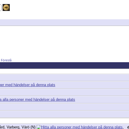
Föreslå
rd, Varberg, Värö (N)
,
d