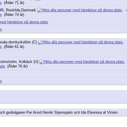
(Ålder 71 år)
45, Roskilda,Danmark
,
(Ålder 74 år)
am
sala domkyrkoförs (C)
(Ålder 61 år)
trömsholm, Kolbäck (U)
(Ålder 76 år)
am
 och godsägaren Per Arvid Henrik Stjernspets och Ida Eleonora af Virsén.