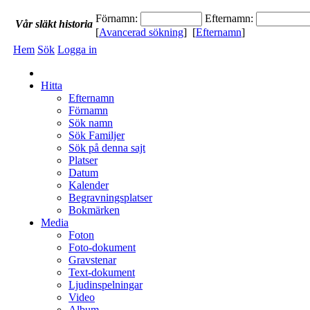
Förnamn:
Efternamn:
Vår
släkt
historia
[
Avancerad sökning
] [
Efternamn
]
Hem
Sök
Logga in
Hitta
Efternamn
Förnamn
Sök namn
Sök Familjer
Sök på denna sajt
Platser
Datum
Kalender
Begravningsplatser
Bokmärken
Media
Foton
Foto-dokument
Gravstenar
Text-dokument
Ljudinspelningar
Video
Album