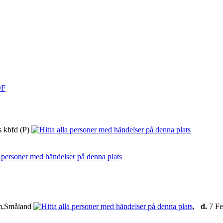
DF
 kbfd (P)
m,Småland
,
d.
7 Fe