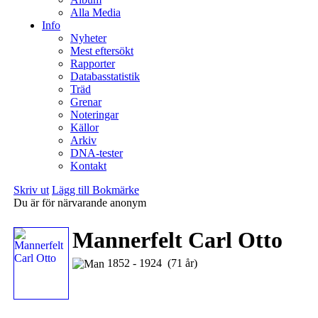
Alla Media
Info
Nyheter
Mest eftersökt
Rapporter
Databasstatistik
Träd
Grenar
Noteringar
Källor
Arkiv
DNA-tester
Kontakt
Skriv ut
Lägg till Bokmärke
Du är för närvarande anonym
Mannerfelt Carl Otto
1852 - 1924 (71 år)