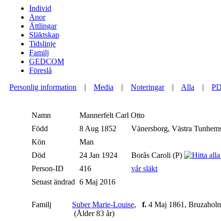
Individ
Anor
Ättlingar
Släktskap
Tidslinje
Familj
GEDCOM
Föreslå
Personlig information
|
Media
|
Noteringar
|
Alla
|
P
Namn
Mannerfelt
Carl Otto
Född
8 Aug 1852
Vänersborg, Västra Tunhems
Kön
Man
Död
24 Jan 1924
Borås Caroli (P)
Person-ID
416
vår släkt
Senast ändrad
6 Maj 2016
Familj
Suber Marie-Louise
,
f.
4 Maj 1861, Bruzahol
(Ålder 83 år)