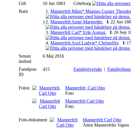
Gift
10 Jan 1883
Göteborg
Barn
1.
Mannerfelt Måns* Magnus Gustav Theodo
+
2.
Mannerfelt Anne-Margrethe
,
f.
22 Jun 1885
3.
Mannerfelt Carl* Erik August
,
f.
26 Sep 18
4.
Mannerfelt Axel Ludvig* Christoffer
,
f.
17
Senast
6 Maj 2016
ändrad
Familjens
415
Familjeöversikt
|
Familjediag
ID
Foton
Mannerfelt, Carl Otto
Foto
Mannerfelt Carl Otto
Foto
Foto-dokument
Mannerfelt Carl Otto
Ätten Mannerfelts Vapen