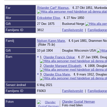
Far
Åhlander Carl* Magnus
,
f.
27 Okt 1851, Munkedal
Mor
Eriksdotter Elise
,
f.
27 Nov 1850
Gift
27 Dec 1875
Buskerud Norge
Familjens ID
3812
Familjeöversikt
|
Familjediagr
Familj
Nielsen Karen Marie
,
f.
6 juni 1881, Drammen N
(Ålder 75 år)
Gift
10 juli 1904
Douglas Wisconsin USA
Barn
+
1.
Olander Francis Oskar
,
f.
27 Jan 1906, Dou
2.
Olander Margaret Elisabeth
,
f.
1908, Dougla
+
3.
Olander Elsa Marie
,
f.
9 mars 1912, Dougla
Senast ändrad
6 Maj 2021
Familjens ID
F6063
Familjeöversikt
|
Familjediagr
Foton
Olander Gustaf Herman
Foto med bilen