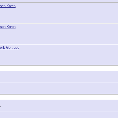
lsen Karen
lsen Karen
wik Gertrude
y