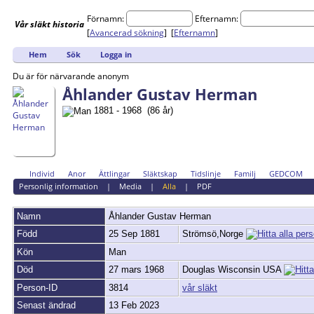
Förnamn:
Efternamn:
Vår
släkt
historia
[
Avancerad sökning
] [
Efternamn
]
Hem
Sök
Logga in
Du är för närvarande anonym
Åhlander Gustav Herman
1881 - 1968 (86 år)
Individ
Anor
Ättlingar
Släktskap
Tidslinje
Familj
GEDCOM
Personlig information
|
Media
|
Alla
|
PDF
Namn
Åhlander
Gustav Herman
Född
25 Sep 1881
Strömsö,Norge
Kön
Man
Död
27 mars 1968
Douglas Wisconsin USA
Person-ID
3814
vår släkt
Senast ändrad
13 Feb 2023