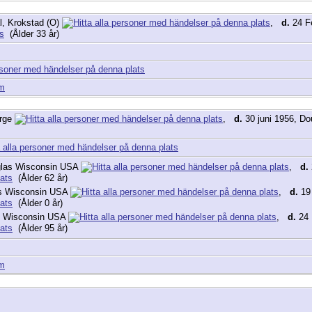
, Krokstad (O)
,
d.
24 F
(Ålder 33 år)
am
orge
,
d.
30 juni 1956, D
glas Wisconsin USA
,
d.
(Ålder 62 år)
s Wisconsin USA
,
d.
19 
(Ålder 0 år)
s Wisconsin USA
,
d.
24 
(Ålder 95 år)
am