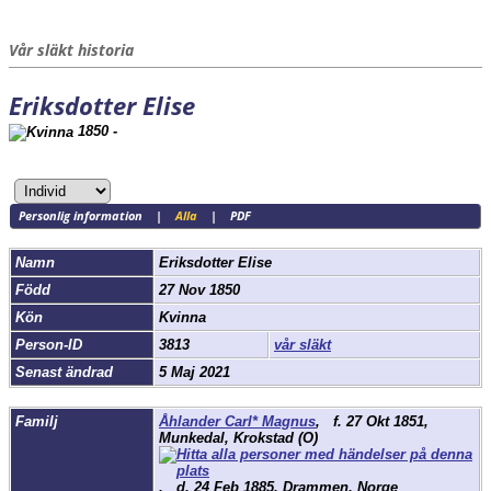
Vår släkt historia
Eriksdotter Elise
1850 -
Personlig information
|
Alla
|
PDF
Namn
Eriksdotter
Elise
Född
27 Nov 1850
Kön
Kvinna
Person-ID
3813
vår släkt
Senast ändrad
5 Maj 2021
Familj
Åhlander Carl* Magnus
,
f.
27 Okt 1851,
Munkedal, Krokstad (O)
,
d.
24 Feb 1885, Drammen, Norge