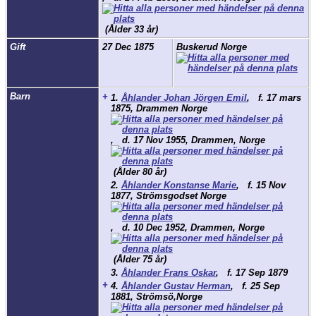
(Ålder 33 år)
Gift
27 Dec 1875
Buskerud Norge
Barn
+
1.
Åhlander Johan Jörgen Emil
,
f.
17 mars
1875, Drammen Norge
,
d.
17 Nov 1955, Drammen, Norge
(Ålder 80 år)
2.
Åhlander Konstanse Marie
,
f.
15 Nov
1877, Strömsgodset Norge
,
d.
10 Dec 1952, Drammen, Norge
(Ålder 75 år)
3.
Åhlander Frans Oskar
,
f.
17 Sep 1879
+
4.
Åhlander Gustav Herman
,
f.
25 Sep
1881, Strömsö,Norge