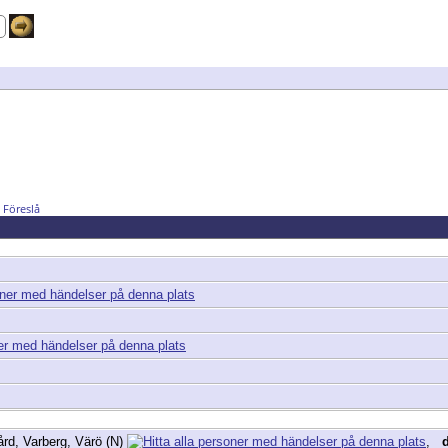
Föreslå
rd, Varberg, Värö (N)
,
d