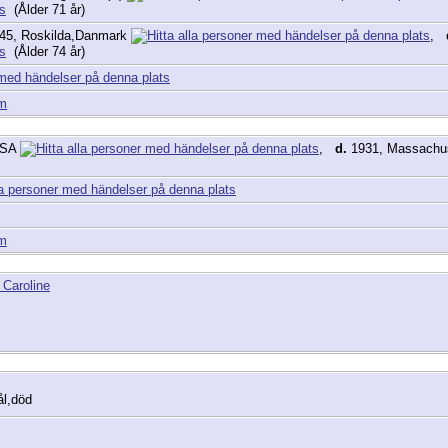
(Ålder 71 år)
45, Roskilda,Danmark
,
(Ålder 74 år)
am
USA
,
d.
1931, Massachu
am
 Caroline
ål,död