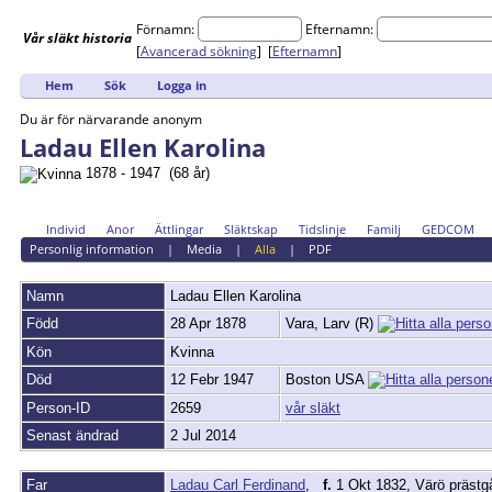
Förnamn:
Efternamn:
Vår
släkt
historia
[
Avancerad sökning
] [
Efternamn
]
Hem
Sök
Logga in
Du är för närvarande anonym
Ladau Ellen Karolina
1878 - 1947 (68 år)
Individ
Anor
Ättlingar
Släktskap
Tidslinje
Familj
GEDCOM
Personlig information
|
Media
|
Alla
|
PDF
Namn
Ladau
Ellen Karolina
Född
28 Apr 1878
Vara, Larv (R)
Kön
Kvinna
Död
12 Febr 1947
Boston USA
Person-ID
2659
vår släkt
Senast ändrad
2 Jul 2014
Far
Ladau Carl Ferdinand
,
f.
1 Okt 1832, Värö prästgå