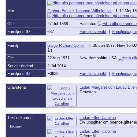
Mor
Grabau Emilie* Johanna Wilhelmina
,
f.
12 Maj 18
Gift
27 Jul 1866
Halmstad
Familjens ID
637
Familjeöversikt
|
Familjediagr
Familj
Gaige Richard Collier
,
f.
30 Jun 1877, New York
år)
Gift
22 Aug 1931
New Hampshire,USA
Senast ändrad
2 Jul 2014
Familjens ID
F3839
Familjeöversikt
|
Familjediagr
Gravstenar
Ladau Margaret och Ladau Ellen
Gravsten
Text-dokument
Ladau Ellen Caroline
Div uppgifter om boende,gifterm
» Bildspel
Ladau Ellen Karolina
Giftermål