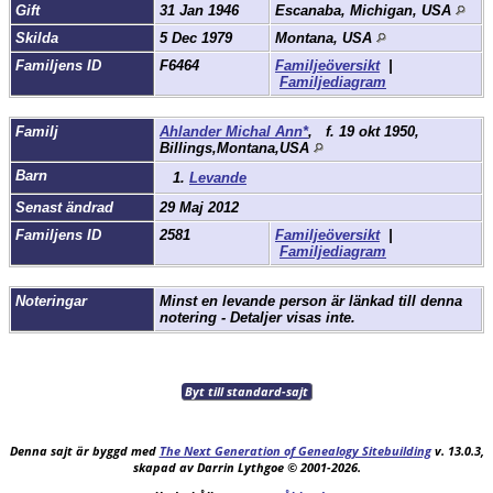
Gift
31 Jan 1946
Escanaba, Michigan, USA
Skilda
5 Dec 1979
Montana, USA
Familjens ID
F6464
Familjeöversikt
|
Familjediagram
Familj
Ahlander Michal Ann*
,
f.
19 okt 1950,
Billings,Montana,USA
Barn
1.
Levande
Senast ändrad
29 Maj 2012
Familjens ID
2581
Familjeöversikt
|
Familjediagram
Noteringar
Minst en levande person är länkad till denna
notering - Detaljer visas inte.
Byt till standard-sajt
Denna sajt är byggd med
The Next Generation of Genealogy Sitebuilding
v. 13.0.3,
skapad av Darrin Lythgoe © 2001-2026.