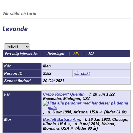
Vår släkt historia
Levande
Personlig information
|
Noteringar
|
Alla
|
PDF
Kön
Man
Person-ID
2582
vår släkt
Senast ändrad
20 Okt 2021
Far
Crebo Robert* Quentin
,
f.
28 Jun 1922,
Escanaba, Michigan, USA
,
d.
6 okt 1984, Arizona, USA
(Ålder 61 år)
Mor
Bartlett Barbara Ann
,
f.
16 Jan 1923, Chicago,
Illinois, USA
,
d.
9 maj 2014, Helena,
Montana, USA
(Ålder 90 år)