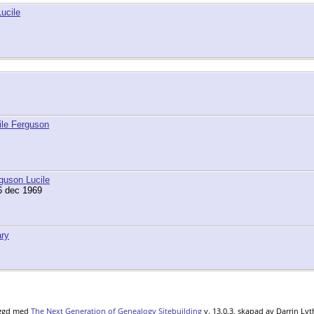
ucile
ile Ferguson
guson Lucile
6 dec 1969
ary
yggd med
The Next Generation of Genealogy Sitebuilding
v. 13.0.3, skapad av Darrin Ly