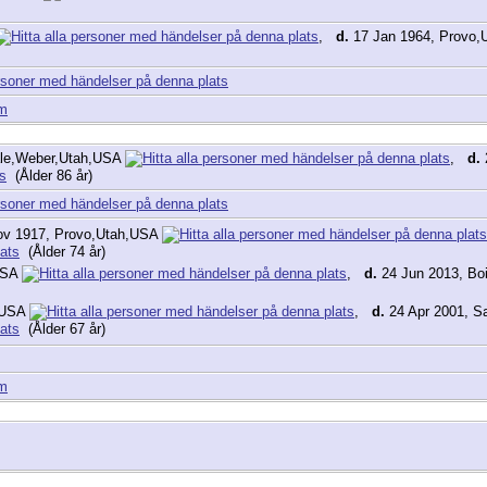
,
d.
17 Jan 1964, Provo
am
ale,Weber,Utah,USA
,
d.
(Ålder 86 år)
v 1917, Provo,Utah,USA
(Ålder 74 år)
,USA
,
d.
24 Jun 2013, Bo
h,USA
,
d.
24 Apr 2001, Sa
(Ålder 67 år)
am