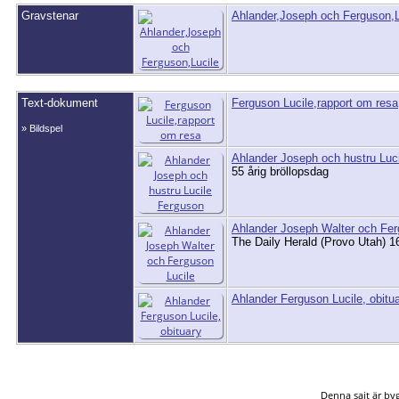
Gravstenar
Ahlander,Joseph och Ferguson,L
Text-dokument
Ferguson Lucile,rapport om resa
» Bildspel
Ahlander Joseph och hustru Luc
55 årig bröllopsdag
Ahlander Joseph Walter och Fer
The Daily Herald (Provo Utah) 1
Ahlander Ferguson Lucile, obitu
Denna sajt är b