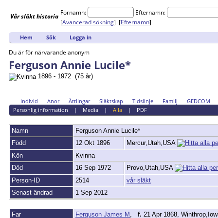
Förnamn:
Efternamn:
Vår
släkt
historia
[
Avancerad sökning
] [
Efternamn
]
Hem
Sök
Logga in
Du är för närvarande anonym
Ferguson Annie Lucile*
1896 - 1972 (75 år)
Individ
Anor
Ättlingar
Släktskap
Tidslinje
Familj
GEDCOM
Personlig information
|
Media
|
Alla
|
PDF
Namn
Ferguson
Annie Lucile*
Född
12 Okt 1896
Mercur,Utah,USA
Kön
Kvinna
Död
16 Sep 1972
Provo,Utah,USA
Person-ID
2514
vår släkt
Senast ändrad
1 Sep 2012
Far
Ferguson James M
,
f.
21 Apr 1868, Winthrop,I