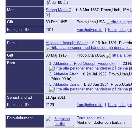
(Ålder 80 år)
Mor
Strong Maria C
,
f.
3 Mar 1867, Provo,Utah,USA
år)
Gift
30 Dec 1895
Provo,Utah,USA
Familjens ID
2611
Familjeöversikt
|
Familjediagr
Familj
Ahlander Joseph* Walter
,
f.
16 Jun 1891, Riverd
Gift
30 Maj 1916
Provo,Utah,USA
Barn
1.
Ahlander J. Fred (Joseph Frederick)
,
f.
23 No
2.
Ahlander Afton
,
f.
24 Jul 1922, Provo,Utah
(Ålder 90 år)
+
3.
Ahlander Diane
,
f.
28 Jan 1934, Provo,Uta
Senast ändrad
11 Apr 2011
Familjens ID
2129
Familjeöversikt
|
Familjediagr
Foto-dokument
Ferguson Lucille
Med mor, dotter och barbarn