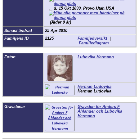
,
d.
15 Okt 1899, Provo,Utah,USA
(Ålder 0 år)
Senast ändrad
25 Apr 2010
Familjens ID
2125
Familjeöversikt
|
Familjediagram
Foton
Lubovika Hermann
Herman Ludovika
Herman Ludovika
Gravstenar
Gravsten för Anders F
Åhlander och Lubovika
Hermann