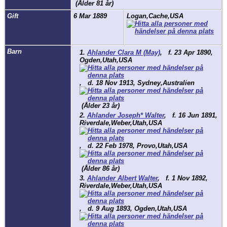
(Ålder 81 år)
Gift
6 Mar 1889
Logan,Cache,USA
Barn
1.
Ahlander Clara M (May)
,
f.
23 Apr 1890,
Ogden,Utah,USA
,
d.
18 Nov 1913, Sydney,Australien
(Ålder 23 år)
2.
Ahlander Joseph* Walter
,
f.
16 Jun 1891,
Riverdale,Weber,Utah,USA
,
d.
22 Feb 1978, Provo,Utah,USA
(Ålder 86 år)
3.
Ahlander Albert Walter
,
f.
1 Nov 1892,
Riverdale,Weber,Utah,USA
,
d.
9 Aug 1893, Ogden,Utah,USA