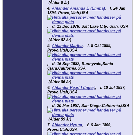
(Ålder 0 år)
4.
Ahlander Amanda E (Emma)
,
f.
24 Jan
1894, Provo,Utah,USA
,
d.
13 Dec 1976, Salt Lake City, Utah, USA
(Ålder 82 år)
5.
Ahlander Martha
,
f.
9 Okt 1895,
Provo,Utah,USA
,
d.
16 Sep 1982, Sunnyvale,Santa
Clara,California,USA
(Ålder 86 år)
6.
Ahlander Pearl I (Inger)
,
f.
10 Jul 1897,
Provo,Utah,USA
,
d.
20 Mar 1957, San Diego,California,USA
(Ålder 59 år)
7.
Ahlander Hyrum
,
f.
6 Jan 1899,
Provo,Utah,USA