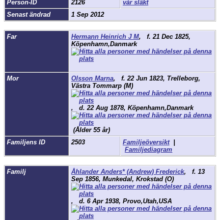
Person-ID
2126
vår släkt
Senast ändrad
1 Sep 2012
Far
Hermann Heinrich J M
,
f.
21 Dec 1825,
Köpenhamn,Danmark
Mor
Olsson Marna
,
f.
22 Jun 1823, Trelleborg,
Västra Tommarp (M)
,
d.
22 Aug 1878, Köpenhamn,Danmark
(Ålder 55 år)
Familjens ID
2503
Familjeöversikt
|
Familjediagram
Familj
Åhlander Anders* (Andrew) Frederick
,
f.
13
Sep 1856, Munkedal, Krokstad (O)
,
d.
6 Apr 1938, Provo,Utah,USA