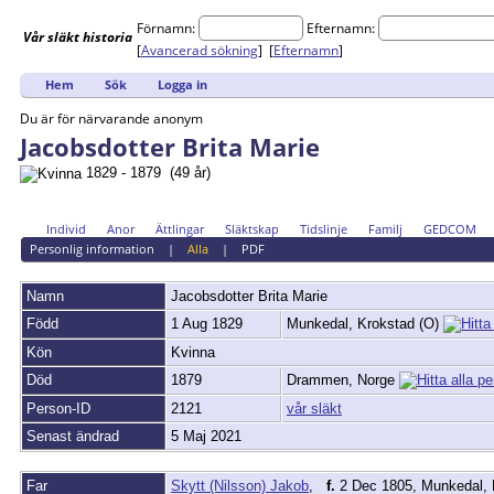
Förnamn:
Efternamn:
Vår
släkt
historia
[
Avancerad sökning
] [
Efternamn
]
Hem
Sök
Logga in
Du är för närvarande anonym
Jacobsdotter Brita Marie
1829 - 1879 (49 år)
Individ
Anor
Ättlingar
Släktskap
Tidslinje
Familj
GEDCOM
Personlig information
|
Alla
|
PDF
Namn
Jacobsdotter
Brita Marie
Född
1 Aug 1829
Munkedal, Krokstad (O)
Kön
Kvinna
Död
1879
Drammen, Norge
Person-ID
2121
vår släkt
Senast ändrad
5 Maj 2021
Far
Skytt (Nilsson) Jakob
,
f.
2 Dec 1805, Munkedal, 