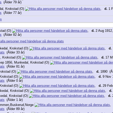
(Ålder 79 år)
al, Krokstad (O)
,
d.
1 F
(Ålder 77 år)
am
stad (O)
,
d.
2 Aug 1912
(Ålder 82 år)
kedal, Krokstad (O)
,
d.
(Ålder 33 år)
, Krokstad (O)
,
d.
17 Ma
ep 1856, Munkedal, Krokstad (O)
(Ålder 81 år)
rokstad (O)
,
d.
1890 (Ål
Krokstad (O)
,
d.
9 Nov 1
(Ålder 0 år)
Krokstad (O)
,
d.
29 Feb 
kedal, Krokstad (O)
,
d.
edal, Krokstad (O)
,
d.
2
(Ålder 1 år)
rammen,Buskerud,Norge
(Ålder 89 år)