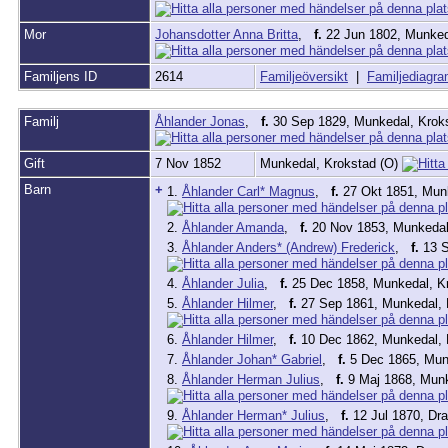
Mor
Johansdotter Anna Britta
,
f.
22 Jun 1802, Munked
Familjens ID
2614
Familjeöversikt
|
Familjediagr
Familj
Åhlander Jonas
,
f.
30 Sep 1829, Munkedal, Krok
Gift
7 Nov 1852
Munkedal, Krokstad (O)
Barn
+
1.
Åhlander Carl* Magnus
,
f.
27 Okt 1851, Mun
2.
Åhlander Amanda
,
f.
20 Nov 1853, Munkedal
3.
Åhlander Anders* (Andrew) Frederick
,
f.
13 S
4.
Åhlander Julia
,
f.
25 Dec 1858, Munkedal, K
5.
Åhlander Hilmer
,
f.
27 Sep 1861, Munkedal, 
6.
Åhlander Hilmer
,
f.
10 Dec 1862, Munkedal, 
7.
Åhlander Johan* Gabriel
,
f.
5 Dec 1865, Mun
8.
Åhlander Herman Julius
,
f.
9 Maj 1868, Munk
9.
Åhlander Herman* Julius
,
f.
12 Jul 1870, D