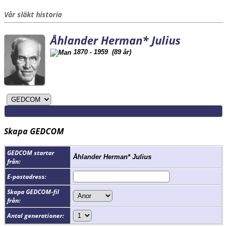
Vår släkt historia
Åhlander Herman* Julius
1870 - 1959 (89 år)
Skapa GEDCOM
GEDCOM startar
Åhlander Herman* Julius
från:
E-postadress:
Skapa GEDCOM-fil
från:
Antal generationer: