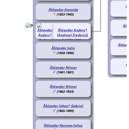
A
Åhlander Amanda
(1853-1945)
Ahl
Åhlander Anders*
(Andrew) Frederick
(1856-1938)
Ahland
Åhlander Julia
(1858-1890)
A
Åhlander Hilmer
(1861-1861)
Åhlander Hilmer
(1862-1924)
Åhlander Johan* Gabriel
(1865-1899)
Åhlander Herman Julius