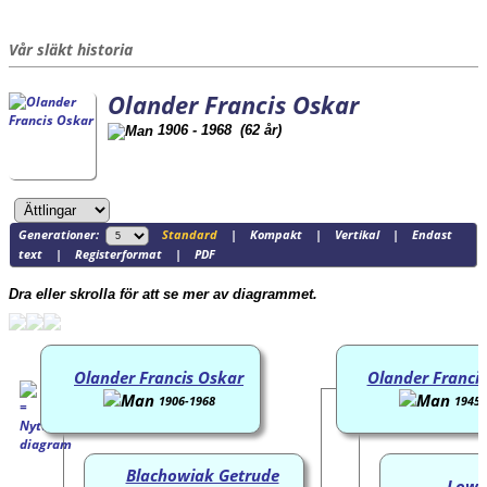
Vår släkt historia
Olander Francis Oskar
1906 - 1968 (62 år)
Generationer:
Standard
|
Kompakt
|
Vertikal
|
Endast
text
|
Registerformat
|
PDF
Dra eller skrolla för att se mer av diagrammet.
Olander Francis Oskar
Olander Francis
1906-1968
1945-
Blachowiak Getrude
Low 