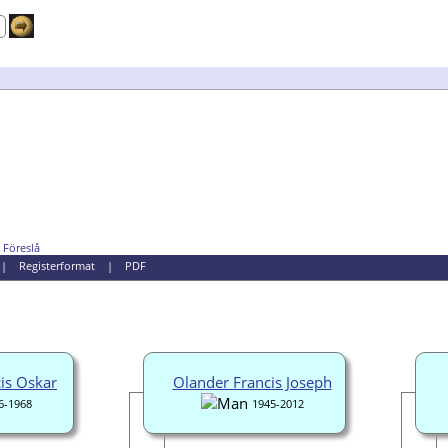
Föreslå
|
Registerformat
|
PDF
is Oskar
Olander Francis Joseph
6-1968
1945-2012