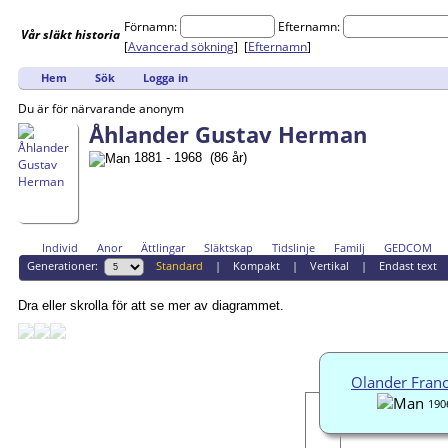
Förnamn:
Efternamn:
Vår
släkt
historia
[
Avancerad sökning
] [
Efternamn
]
Hem
Sök
Logga in
Du är för närvarande anonym
Åhlander Gustav Herman
1881 - 1968 (86 år)
Individ
Anor
Ättlingar
Släktskap
Tidslinje
Familj
GEDCOM
Generationer:
Standard
|
Kompakt
|
Vertikal
|
Endast text
Dra eller skrolla för att se mer av diagrammet.
Olander Franc
190