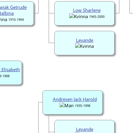
wiak Getrude
Low Sharlene
Balbina
1943-2000
1910-1994
Levande
 Elisabeth
8-1908
Andresen Jack Harold
1935-1998
Levande