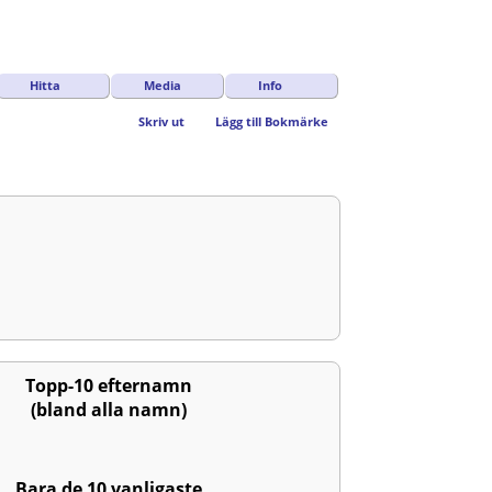
Hitta
Media
Info
Skriv ut
Lägg till Bokmärke
Topp-10 efternamn
(bland alla namn)
Bara de 10 vanligaste