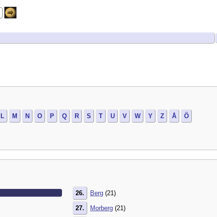
L
M
N
O
P
Q
R
S
T
U
V
W
Y
Z
Å
Ö
26.
Berg
(21)
27.
Morberg
(21)