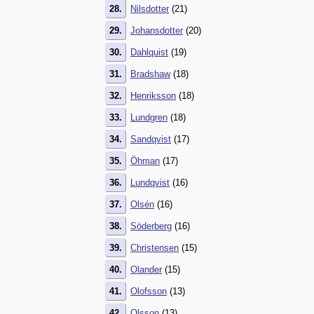
28.
Nilsdotter
(21)
29.
Johansdotter
(20)
30.
Dahlquist
(19)
31.
Bradshaw
(18)
32.
Henriksson
(18)
33.
Lundgren
(18)
34.
Sandqvist
(17)
35.
Öhman
(17)
36.
Lundqvist
(16)
37.
Olsén
(16)
38.
Söderberg
(16)
39.
Christensen
(15)
40.
Olander
(15)
41.
Olofsson
(13)
42.
Olsson
(13)