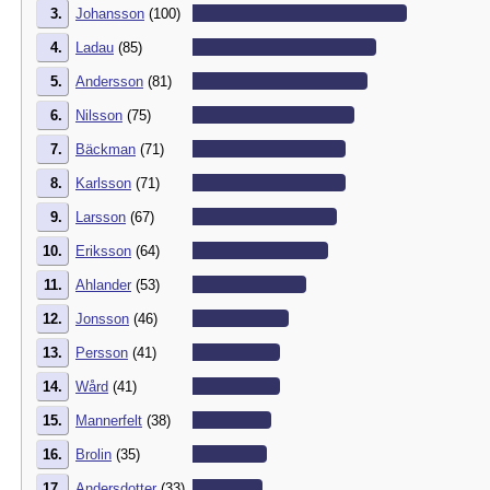
3.
Johansson
(100)
4.
Ladau
(85)
5.
Andersson
(81)
6.
Nilsson
(75)
7.
Bäckman
(71)
8.
Karlsson
(71)
9.
Larsson
(67)
10.
Eriksson
(64)
11.
Ahlander
(53)
12.
Jonsson
(46)
13.
Persson
(41)
14.
Wård
(41)
15.
Mannerfelt
(38)
16.
Brolin
(35)
17.
Andersdotter
(33)