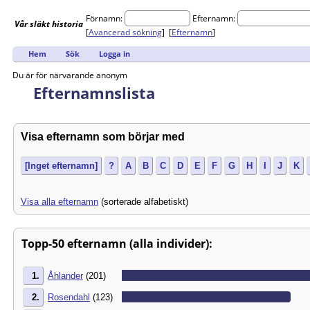
Förnamn:
Efternamn:
Vår
släkt
historia
[
Avancerad sökning
] [
Efternamn
]
Hem
Sök
Logga in
Du är för närvarande anonym
Efternamnslista
Visa efternamn som börjar med
[Inget efternamn]
?
A
B
C
D
E
F
G
H
I
J
K
Visa alla efternamn
(sorterade alfabetiskt)
Topp-50 efternamn (alla individer):
1.
Åhlander
(201)
2.
Rosendahl
(123)