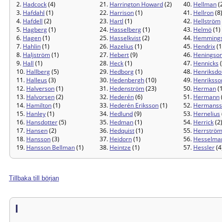
2.
Hadcock
(4)
21.
Harrington Howard
(2)
40.
Hellman
(
3.
Hafdahl
(1)
22.
Harrison
(1)
41.
Hellron
(8
4.
Hafdell
(2)
23.
Hartl
(1)
42.
Hellström
5.
Hagberg
(1)
24.
Hasselberg
(1)
43.
Helmö
(1)
6.
Hagen
(1)
25.
Hasselkvist
(2)
44.
Hemming
7.
Hahlin
(1)
26.
Hazelius
(1)
45.
Hendrix
(1
8.
Haljström
(1)
27.
Hebert
(9)
46.
Heningso
9.
Hall
(1)
28.
Heck
(1)
47.
Hennicks
(
10.
Hallberg
(5)
29.
Hedborg
(1)
48.
Henriksdo
11.
Halleus
(3)
30.
Hedenbergh
(10)
49.
Henriksso
12.
Halverson
(1)
31.
Hedenström
(23)
50.
Herman
(
13.
Halvorsen
(2)
32.
Hederén
(6)
51.
Hermann
14.
Hamilton
(1)
33.
Hederén Eriksson
(1)
52.
Hermanss
15.
Hanley
(1)
34.
Hedlund
(9)
53.
Hernelius
16.
Hansdotter
(5)
35.
Hedman
(1)
54.
Herrick
(2
17.
Hansen
(2)
36.
Hedquist
(1)
55.
Herrströ
18.
Hansson
(3)
37.
Heidorn
(1)
56.
Hesselma
19.
Hansson Bellman
(1)
38.
Heintze
(1)
57.
Hessler
(4
Tillbaka till början
I