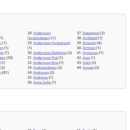
28.
Andersson
37.
Appelqvist
(2)
1)
(Israelsdotter)
(1)
38.
Archbold
(1)
n
(1)
29.
Andersson (Israelsson)
39.
Arnesen
(6)
on
(1)
(1)
40.
Arntson
(1)
ter
(1)
30.
Andersson Dahlqvist
(2)
41.
Aronsson
(1)
tter
(33)
31.
Andersson Fisk
(1)
42.
Aust
(1)
(1)
32.
Andersson Krut
(1)
43.
Axén
(2)
(2)
33.
Andreasdotter
(2)
44.
Axman
(2)
n
(81)
34.
Andresen
(2)
35.
Andrieux
(1)
36.
Anna Sofia
(1)