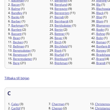
1.
Backman
(1)
17.
Berggren
(3)
33.
Björling
(2
2.
Bacon
(1)
18.
Berglund
(4)
34.
Bla
(1)
3.
Balme
(1)
19.
Bergqvist
(9)
35.
Blachowi
4.
Bandley
(1)
20.
Bergström
(11)
36.
Black
(1)
5.
Banks
(2)
21.
Berndt
(2)
37.
Blixt
(1)
6.
Barber
(1)
22.
Bernhardt
(2)
38.
Blom
(1)
7.
Barkman
(1)
23.
Bertilsdotter
(1)
39.
Blomgren
8.
Bartlett
(2)
24.
Bertin
(2)
40.
Bodin
(1)
9.
Bassett
(1)
25.
Bettner
(1)
41.
Bohne
(5)
10.
Bean
(1)
26.
Beyer
(3)
42.
Bolin
(1)
11.
Becken
(1)
27.
Birch
(3)
43.
Boman
(1
12.
Bellman
(1)
28.
Birchfield
(1)
44.
Bonfant-B
13.
Bengtsdotter
(1)
29.
Bjork
(1)
45.
Borges
(3
14.
Bengtsson
(1)
30.
Bjurfall
(1)
46.
Bradshaw
15.
Berentsdatter
(1)
31.
Björklund
(1)
47.
Brand
(4)
16.
Berg
(21)
32.
Björkman
(3)
48.
Brandt
(1)
Tillbaka till början
C
1.
Calas
(3)
7.
Charman
(1)
13.
Christenss
2.
Carllöf
(1)
8.
Chenon
(2)
14.
Christians