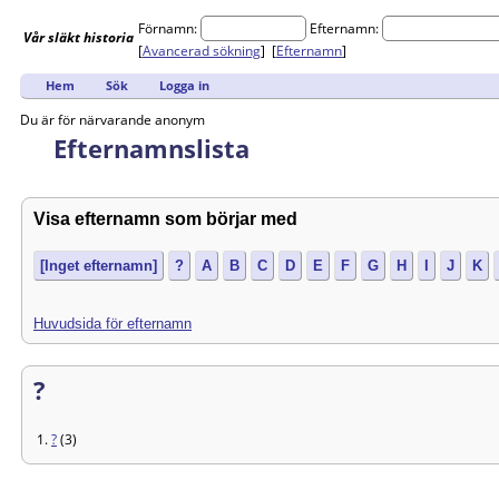
Förnamn:
Efternamn:
Vår
släkt
historia
[
Avancerad sökning
] [
Efternamn
]
Hem
Sök
Logga in
Du är för närvarande anonym
Efternamnslista
Visa efternamn som börjar med
[Inget efternamn]
?
A
B
C
D
E
F
G
H
I
J
K
Huvudsida för efternamn
?
1.
?
(3)