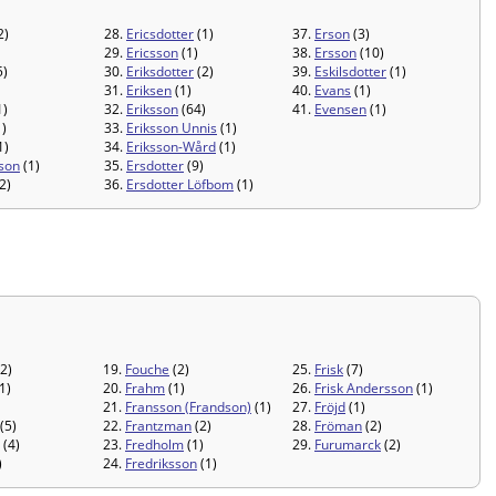
2)
28.
Ericsdotter
(1)
37.
Erson
(3)
29.
Ericsson
(1)
38.
Ersson
(10)
5)
30.
Eriksdotter
(2)
39.
Eskilsdotter
(1)
31.
Eriksen
(1)
40.
Evans
(1)
1)
32.
Eriksson
(64)
41.
Evensen
(1)
)
33.
Eriksson Unnis
(1)
1)
34.
Eriksson-Wård
(1)
son
(1)
35.
Ersdotter
(9)
2)
36.
Ersdotter Löfbom
(1)
2)
19.
Fouche
(2)
25.
Frisk
(7)
1)
20.
Frahm
(1)
26.
Frisk Andersson
(1)
21.
Fransson (Frandson)
(1)
27.
Fröjd
(1)
(5)
22.
Frantzman
(2)
28.
Fröman
(2)
(4)
23.
Fredholm
(1)
29.
Furumarck
(2)
)
24.
Fredriksson
(1)