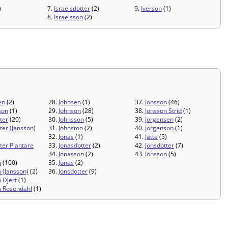
)
7.
Israelsdotter
(2)
9.
Iverson
(1)
8.
Israelsson
(2)
en
(2)
28.
Johnsen
(1)
37.
Jonsson
(46)
son
(1)
29.
Johnson
(28)
38.
Jonsson Strid
(1)
ter
(20)
30.
Johnsson
(5)
39.
Jorgensen
(2)
ter (Jansson)
31.
Johnston
(2)
40.
Jorgenson
(1)
32.
Jonas
(1)
41.
Jätte
(5)
ter Plantare
33.
Jonasdotter
(2)
42.
Jönsdotter
(7)
34.
Jonasson
(2)
43.
Jönsson
(5)
n
(100)
35.
Jones
(2)
 (Jansson)
(2)
36.
Jonsdotter
(9)
 Djerf
(1)
n Rosendahl
(1)