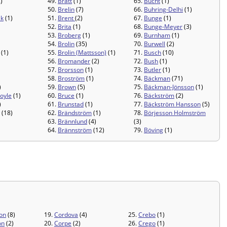
)
49.
Bratt
(1)
65.
Bucht
(1)
50.
Brelin
(7)
66.
Buhring-Delhi
(1)
ak
(1)
51.
Brent
(2)
67.
Bunge
(1)
52.
Brita
(1)
68.
Bunge-Meyer
(3)
53.
Broberg
(1)
69.
Burnham
(1)
54.
Brolin
(35)
70.
Burwell
(2)
(1)
55.
Brolin (Mattsson)
(1)
71.
Busch
(10)
56.
Bromander
(2)
72.
Bush
(1)
57.
Brorsson
(1)
73.
Butler
(1)
58.
Broström
(1)
74.
Bäckman
(71)
)
59.
Brown
(5)
75.
Bäckman-Jönsson
(1)
oyle
(1)
60.
Bruce
(1)
76.
Bäckström
(2)
)
61.
Brunstad
(1)
77.
Bäckström Hansson
(5)
(18)
62.
Brändström
(1)
78.
Börjesson Holmström
63.
Brännlund
(4)
(3)
64.
Brännström
(12)
79.
Böving
(1)
on
(8)
19.
Cordova
(4)
25.
Crebo
(1)
on
(2)
20.
Corpe
(2)
26.
Crego
(1)