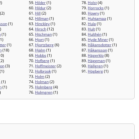
2)
59.
Hilder
(1)
78.
Holst
(4)
)
60.
Hildur
(2)
79.
Horrocks
(1)
(2)
61.
Hill
(2)
80.
Howry
(1)
62.
Hillman
(1)
81.
Huhtamaa
(1)
sson
(1)
63.
Hinckley
(1)
82.
Hula
(1)
)
64.
Hirsch
(12)
83.
Hult
(1)
n
(1)
65.
Hitchman
(1)
84.
Hulthén
(1)
1)
66.
Hjort
(1)
85.
Hyde Miner
(1)
tter
(1)
67.
Hjortzberg
(6)
86.
Håkansdotter
(1)
n
(18)
68.
Hjälm
(1)
87.
Håkansson
(1)
10)
69.
Hobbs
(1)
88.
Hägerklo
(8)
(2)
70.
Hofberg
(1)
89.
Häggman
(1)
on
(3)
71.
Hoffmeister
(2)
90.
Hällgren
(1)
(1)
72.
Holbrook
(1)
91.
Högberg
(1)
)
73.
Holm
(2)
m
(1)
74.
Holman
(2)
n
(1)
75.
Holmberg
(4)
)
76.
Holmgren
(1)