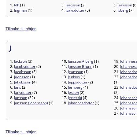
1.
Idh
(1)
3.
Isacsson
(2)
5.
Isaksson
(6
2.
Ingman
(1)
4.
Isaksdotter
(5)
6.
Isberg
(7)
Tillbaka till början
J
1.
Jackson
(3)
10.
Jansson Alberg
(1)
19.
Johannes
2.
Jacobsdotter
(2)
11.
Jansson Brunn
(1)
20.
Johannes
3.
Jacobsson
(3)
12.
Jeansson
(1)
21.
Johansdot
4.
Jaensson
(1)
13.
Jenkins
(1)
22.
Johansdot
5.
Jakobsson
(4)
14.
Jeppsdotter
(2)
(1)
6.
Jans
(2)
15.
Jernberg
(1)
23.
Johansdot
7.
Jansdotter
(7)
16.
Jessen
(2)
(2)
8.
Jansson
(32)
17.
Jezierski
(4)
24.
Johansso
9.
Jansson (Johansson)
(1)
18.
Johannesdotter
(1)
25.
Johansson
26.
Johansson
27.
Johansso
Tillbaka till början