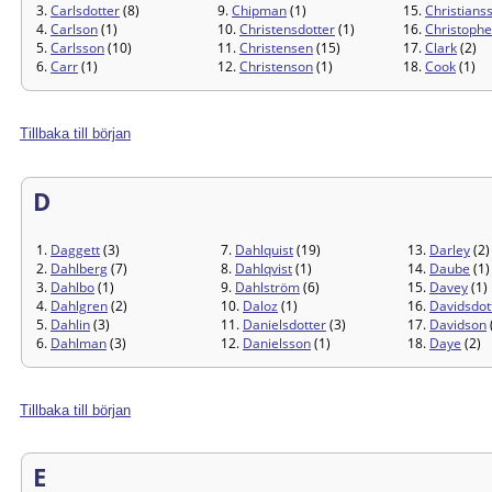
3.
Carlsdotter
(8)
9.
Chipman
(1)
15.
Christians
4.
Carlson
(1)
10.
Christensdotter
(1)
16.
Christophe
5.
Carlsson
(10)
11.
Christensen
(15)
17.
Clark
(2)
6.
Carr
(1)
12.
Christenson
(1)
18.
Cook
(1)
Tillbaka till början
D
1.
Daggett
(3)
7.
Dahlquist
(19)
13.
Darley
(2)
2.
Dahlberg
(7)
8.
Dahlqvist
(1)
14.
Daube
(1)
3.
Dahlbo
(1)
9.
Dahlström
(6)
15.
Davey
(1)
4.
Dahlgren
(2)
10.
Daloz
(1)
16.
Davidsdot
5.
Dahlin
(3)
11.
Danielsdotter
(3)
17.
Davidson
6.
Dahlman
(3)
12.
Danielsson
(1)
18.
Daye
(2)
Tillbaka till början
E