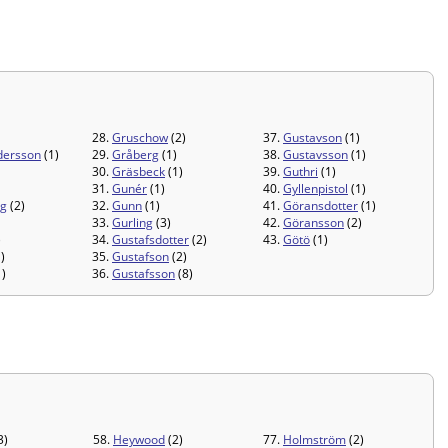
28.
Gruschow
(2)
37.
Gustavson
(1)
dersson
(1)
29.
Gråberg
(1)
38.
Gustavsson
(1)
30.
Gräsbeck
(1)
39.
Guthri
(1)
31.
Gunér
(1)
40.
Gyllenpistol
(1)
rg
(2)
32.
Gunn
(1)
41.
Göransdotter
(1)
33.
Gurling
(3)
42.
Göransson
(2)
)
34.
Gustafsdotter
(2)
43.
Götö
(1)
)
35.
Gustafson
(2)
)
36.
Gustafsson
(8)
3)
58.
Heywood
(2)
77.
Holmström
(2)