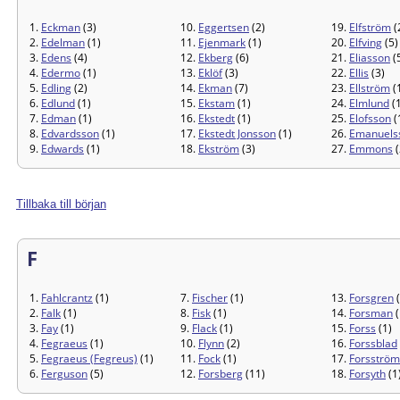
1.
Eckman
(3)
10.
Eggertsen
(2)
19.
Elfström
(
2.
Edelman
(1)
11.
Ejenmark
(1)
20.
Elfving
(5)
3.
Edens
(4)
12.
Ekberg
(6)
21.
Eliasson
(
4.
Edermo
(1)
13.
Eklöf
(3)
22.
Ellis
(3)
5.
Edling
(2)
14.
Ekman
(7)
23.
Ellström
(
6.
Edlund
(1)
15.
Ekstam
(1)
24.
Elmlund
(1
7.
Edman
(1)
16.
Ekstedt
(1)
25.
Elofsson
(
8.
Edvardsson
(1)
17.
Ekstedt Jonsson
(1)
26.
Emanuels
9.
Edwards
(1)
18.
Ekström
(3)
27.
Emmons
(
Tillbaka till början
F
1.
Fahlcrantz
(1)
7.
Fischer
(1)
13.
Forsgren
(
2.
Falk
(1)
8.
Fisk
(1)
14.
Forsman
(
3.
Fay
(1)
9.
Flack
(1)
15.
Forss
(1)
4.
Fegraeus
(1)
10.
Flynn
(2)
16.
Forssblad
5.
Fegraeus (Fegreus)
(1)
11.
Fock
(1)
17.
Forsström
6.
Ferguson
(5)
12.
Forsberg
(11)
18.
Forsyth
(1