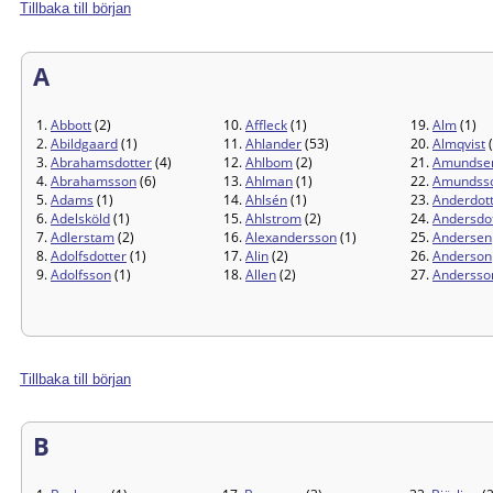
Tillbaka till början
A
1.
Abbott
(2)
10.
Affleck
(1)
19.
Alm
(1)
2.
Abildgaard
(1)
11.
Ahlander
(53)
20.
Almqvist
(
3.
Abrahamsdotter
(4)
12.
Ahlbom
(2)
21.
Amundse
4.
Abrahamsson
(6)
13.
Ahlman
(1)
22.
Amundss
5.
Adams
(1)
14.
Ahlsén
(1)
23.
Anderdot
6.
Adelsköld
(1)
15.
Ahlstrom
(2)
24.
Andersdo
7.
Adlerstam
(2)
16.
Alexandersson
(1)
25.
Andersen
8.
Adolfsdotter
(1)
17.
Alin
(2)
26.
Anderson
9.
Adolfsson
(1)
18.
Allen
(2)
27.
Andersso
Tillbaka till början
B