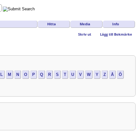
Hitta
Media
Info
Skriv ut
Lägg till Bokmärke
L
M
N
O
P
Q
R
S
T
U
V
W
Y
Z
Å
Ö