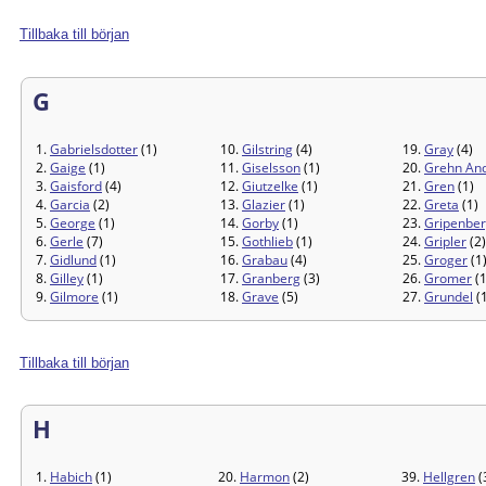
Tillbaka till början
G
1.
Gabrielsdotter
(1)
10.
Gilstring
(4)
19.
Gray
(4)
2.
Gaige
(1)
11.
Giselsson
(1)
20.
Grehn An
3.
Gaisford
(4)
12.
Giutzelke
(1)
21.
Gren
(1)
4.
Garcia
(2)
13.
Glazier
(1)
22.
Greta
(1)
5.
George
(1)
14.
Gorby
(1)
23.
Gripenbe
6.
Gerle
(7)
15.
Gothlieb
(1)
24.
Gripler
(2)
7.
Gidlund
(1)
16.
Grabau
(4)
25.
Groger
(1
8.
Gilley
(1)
17.
Granberg
(3)
26.
Gromer
(1
9.
Gilmore
(1)
18.
Grave
(5)
27.
Grundel
(1
Tillbaka till början
H
1.
Habich
(1)
20.
Harmon
(2)
39.
Hellgren
(