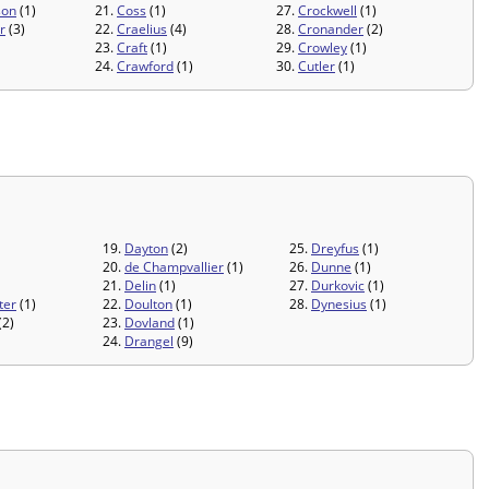
son
(1)
21.
Coss
(1)
27.
Crockwell
(1)
r
(3)
22.
Craelius
(4)
28.
Cronander
(2)
23.
Craft
(1)
29.
Crowley
(1)
24.
Crawford
(1)
30.
Cutler
(1)
19.
Dayton
(2)
25.
Dreyfus
(1)
20.
de Champvallier
(1)
26.
Dunne
(1)
21.
Delin
(1)
27.
Durkovic
(1)
ter
(1)
22.
Doulton
(1)
28.
Dynesius
(1)
(2)
23.
Dovland
(1)
24.
Drangel
(9)