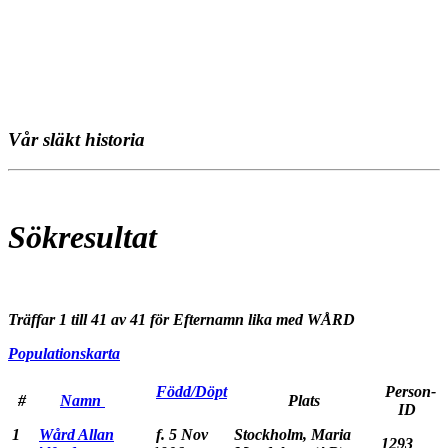
Vår släkt historia
Sökresultat
Träffar 1 till 41 av 41 för Efternamn lika med WÅRD
Populationskarta
Född/Döpt
Person-
#
Namn
Plats
ID
1
Wård Allan
f. 5 Nov
Stockholm, Maria
1293