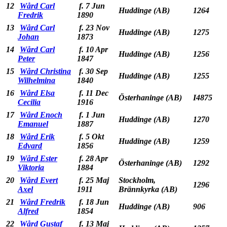
12
Wård Carl
f. 7 Jun
Huddinge (AB)
1264
Fredrik
1890
13
Wård Carl
f. 23 Nov
Huddinge (AB)
1275
Johan
1873
14
Wård Carl
f. 10 Apr
Huddinge (AB)
1256
Peter
1847
15
Wård Christina
f. 30 Sep
Huddinge (AB)
1255
Wilhelmina
1840
16
Wård Elsa
f. 11 Dec
Österhaninge (AB)
I4875
Cecilia
1916
17
Wård Enoch
f. 1 Jun
Huddinge (AB)
1270
Emanuel
1887
18
Wård Erik
f. 5 Okt
Huddinge (AB)
1259
Edvard
1856
19
Wård Ester
f. 28 Apr
Österhaninge (AB)
1292
Viktoria
1884
20
Wård Evert
f. 25 Maj
Stockholm,
1296
Axel
1911
Brännkyrka (AB)
21
Wård Fredrik
f. 18 Jun
Huddinge (AB)
906
Alfred
1854
22
Wård Gustaf
f. 13 Maj