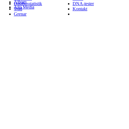
Album
Databasstatistik
DNA-tester
Alla Media
Träd
Kontakt
Grenar