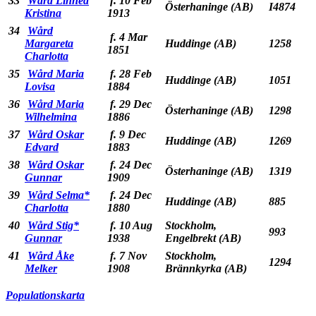
33
Wård Linnea
f. 10 Feb
Österhaninge (AB)
I4874
Kristina
1913
34
Wård
f. 4 Mar
Margareta
Huddinge (AB)
1258
1851
Charlotta
35
Wård Maria
f. 28 Feb
Huddinge (AB)
1051
Lovisa
1884
36
Wård Maria
f. 29 Dec
Österhaninge (AB)
1298
Wilhelmina
1886
37
Wård Oskar
f. 9 Dec
Huddinge (AB)
1269
Edvard
1883
38
Wård Oskar
f. 24 Dec
Österhaninge (AB)
1319
Gunnar
1909
39
Wård Selma*
f. 24 Dec
Huddinge (AB)
885
Charlotta
1880
40
Wård Stig*
f. 10 Aug
Stockholm,
993
Gunnar
1938
Engelbrekt (AB)
41
Wård Åke
f. 7 Nov
Stockholm,
1294
Melker
1908
Brännkyrka (AB)
Populationskarta