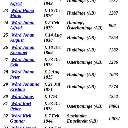
Huddinge (AB)
1257
Alfred
1849
23
Wård Hilma
f. 16 Dec
Huddinge (AB)
1287
Maria
1876
24
Wård Johan
f. 8 Feb
Haninge,
908
Alfred
1879
Österhaninge (AB)
25
Wård Johan
f. 14 Aug
Huddinge (AB)
1254
August
1838
26
Wård Johan
f. 18 Dec
Huddinge (AB)
1282
Emanuel
1869
27
Wård Johan
f. 23 Dec
Österhaninge (AB)
1286
Erik
1873
28
Wård Johan
f. 2 Aug
Huddinge (AB)
1063
Peter
1815
29
Wård Johanna
f. 21 Jul
Huddinge (AB)
1274
Kristina
1871
30
Wård Jonas
f. 1774
1252
31
Wård Karl
f. 23 Dec
Österhaninge (AB)
I4861
Petter
1873
32
Wård Kjell
f. 7 Feb
Stockholm,
I4872
Gunnar
1944
Engelbrekt (AB)