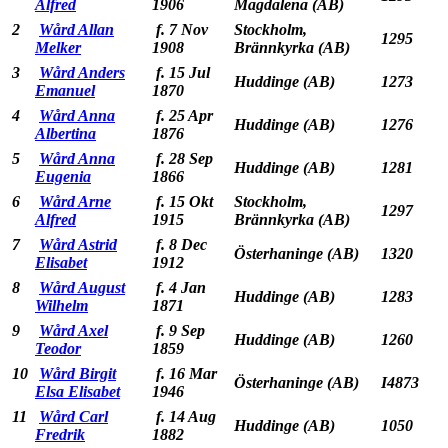
Alfred
1906
Magdalena (AB)
2
Wård Allan
f. 7 Nov
Stockholm,
1295
Melker
1908
Brännkyrka (AB)
3
Wård Anders
f. 15 Jul
Huddinge (AB)
1273
Emanuel
1870
4
Wård Anna
f. 25 Apr
Huddinge (AB)
1276
Albertina
1876
5
Wård Anna
f. 28 Sep
Huddinge (AB)
1281
Eugenia
1866
6
Wård Arne
f. 15 Okt
Stockholm,
1297
Alfred
1915
Brännkyrka (AB)
7
Wård Astrid
f. 8 Dec
Österhaninge (AB)
1320
Elisabet
1912
8
Wård August
f. 4 Jan
Huddinge (AB)
1283
Wilhelm
1871
9
Wård Axel
f. 9 Sep
Huddinge (AB)
1260
Teodor
1859
10
Wård Birgit
f. 16 Mar
Österhaninge (AB)
I4873
Elsa Elisabet
1946
11
Wård Carl
f. 14 Aug
Huddinge (AB)
1050
Fredrik
1882