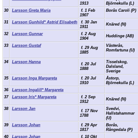
1913
Björnekulla (L)
30
Larsson Greta Maria
f. 1 Feb
Borås Caroli (P)
1907
31
Larsson Gunhild* Astrid Elisabeth
f. 30 Jan
Knäred (N)
1911
32
Larsson Gunnar
f. 2 Aug
Huddinge (AB)
1904
33
Larsson Gustaf
Västerås,
f. 29 Aug
Romfartuna (U)
1885
34
Larsson Hanna
Tisselskog,
f. 20 Jul
Dalsland,
1888
Sverige
35
Larsson Inga Margareta
f. 20 Jul
Åstorp,
1910
Björnekulla (L)
36
Larsson Ingalill* Margareta
37
Larsson Iris* Margareta
f. 2 Sep
Knäred (N)
1912
38
Larsson Jan
Svedvi,
f. 17 Nov
Hallstahammar
1788
(U)
39
Larsson Johan
f. 29 Apr
Borås,
1817
Rångedala (P)
40
Larsson Johan
f. 10 Okt