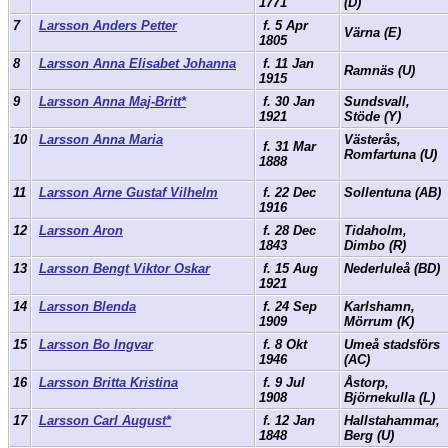
1771
(D)
7
Larsson Anders Petter
f. 5 Apr
Värna (E)
1805
8
Larsson Anna Elisabet Johanna
f. 11 Jan
Ramnäs (U)
1915
9
Larsson Anna Maj-Britt*
f. 30 Jan
Sundsvall,
1921
Stöde (Y)
10
Larsson Anna Maria
Västerås,
f. 31 Mar
Romfartuna (U)
1888
11
Larsson Arne Gustaf Vilhelm
f. 22 Dec
Sollentuna (AB)
1916
12
Larsson Aron
f. 28 Dec
Tidaholm,
1843
Dimbo (R)
13
Larsson Bengt Viktor Oskar
f. 15 Aug
Nederluleå (BD)
1921
14
Larsson Blenda
f. 24 Sep
Karlshamn,
1909
Mörrum (K)
15
Larsson Bo Ingvar
f. 8 Okt
Umeå stadsförs
1946
(AC)
16
Larsson Britta Kristina
f. 9 Jul
Åstorp,
1908
Björnekulla (L)
17
Larsson Carl August*
f. 12 Jan
Hallstahammar,
1848
Berg (U)