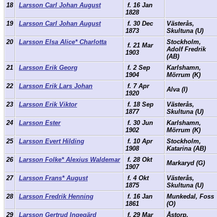
18
Larsson Carl Johan August
f. 16 Jan
1828
19
Larsson Carl Johan August
f. 30 Dec
Västerås,
1873
Skultuna (U)
20
Larsson Elsa Alice* Charlotta
Stockholm,
f. 21 Mar
Adolf Fredrik
1903
(AB)
21
Larsson Erik Georg
f. 2 Sep
Karlshamn,
1904
Mörrum (K)
22
Larsson Erik Lars Johan
f. 7 Apr
Alva (I)
1920
23
Larsson Erik Viktor
f. 18 Sep
Västerås,
1877
Skultuna (U)
24
Larsson Ester
f. 30 Jun
Karlshamn,
1902
Mörrum (K)
25
Larsson Evert Hilding
f. 10 Apr
Stockholm,
1908
Katarina (AB)
26
Larsson Folke* Alexius Waldemar
f. 28 Okt
Markaryd (G)
1907
27
Larsson Frans* August
f. 4 Okt
Västerås,
1875
Skultuna (U)
28
Larsson Fredrik Henning
f. 16 Jan
Munkedal, Foss
1861
(O)
29
Larsson Gertrud Ingegärd
f. 29 Mar
Åstorp,