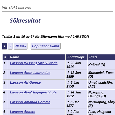
Vår släkt historia
Sökresultat
Träffar 1 till 50 av 67 för Efternamn lika med LARSSON
1
2
Nästa»
|
Populationskarta
#
Namn
Född/Döpt
Plats
1
Larsson (Sissan) Siv* Viktoria
f. 22 Jan
Knäred (N)
1914
2
Larsson Albin Laurentius
f. 12 Jan
Munkedal, Foss
1859
(O)
3
Larsson Alf Gunnar
f. 6 Jan
Umeå stadsförs
1950
(AC)
4
Larsson Alva* Ingegerd Viola
f. 14 Jun
Nyköping,
1912
Bälinge (D)
5
Larsson Amanda Dorotea
f. 8 Dec
Norrköping,Tåby
1877
(E)
6
Larsson Anders
f. 2 Feb
Flen, Helgesta