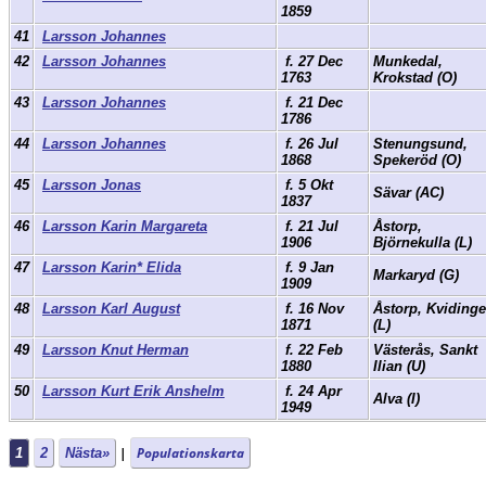
1859
41
Larsson Johannes
42
Larsson Johannes
f. 27 Dec
Munkedal,
1763
Krokstad (O)
43
Larsson Johannes
f. 21 Dec
1786
44
Larsson Johannes
f. 26 Jul
Stenungsund,
1868
Spekeröd (O)
45
Larsson Jonas
f. 5 Okt
Sävar (AC)
1837
46
Larsson Karin Margareta
f. 21 Jul
Åstorp,
1906
Björnekulla (L)
47
Larsson Karin* Elida
f. 9 Jan
Markaryd (G)
1909
48
Larsson Karl August
f. 16 Nov
Åstorp, Kvidinge
1871
(L)
49
Larsson Knut Herman
f. 22 Feb
Västerås, Sankt
1880
Ilian (U)
50
Larsson Kurt Erik Anshelm
f. 24 Apr
Alva (I)
1949
|
Populationskarta
1
2
Nästa»