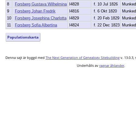
8
Forsberg Gustava Wilhelmina
I4828
f. 10 Jul 1826
Munkeda
9
Forsberg Johan Fredrik
I4816
f. 6 Okt 1820
Munkeda
10
Forsberg Josephina Charlotta
I4829
f. 20 Feb 1829
Munkeda
11
Forsberg Sofia Albertina
I4824
f. 22 Dec 1823
Munkeda
Populationskarta
Denna sajt är byggd med
The Next Generation of Genealogy Sitebuilding
v. 13.0.3,
Underhålls av
ragnar åhlander
.