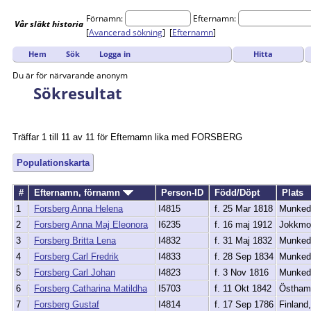
Förnamn:
Efternamn:
Vår
släkt
historia
[
Avancerad sökning
] [
Efternamn
]
Hitta
Hem
Sök
Logga in
Du är för närvarande anonym
Sökresultat
Träffar 1 till 11 av 11 för Efternamn lika med FORSBERG
Populationskarta
#
Efternamn, förnamn
Person-ID
Född/Döpt
Plats
1
Forsberg Anna Helena
I4815
f. 25 Mar 1818
Munkeda
2
Forsberg Anna Maj Eleonora
I6235
f. 16 maj 1912
Jokkmo
3
Forsberg Britta Lena
I4832
f. 31 Maj 1832
Munkeda
4
Forsberg Carl Fredrik
I4833
f. 28 Sep 1834
Munkeda
5
Forsberg Carl Johan
I4823
f. 3 Nov 1816
Munkeda
6
Forsberg Catharina Matildha
I5703
f. 11 Okt 1842
Östham
7
Forsberg Gustaf
I4814
f. 17 Sep 1786
Finland