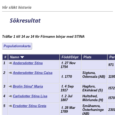
Vår släkt historia
Sökresultat
Träffar 1 till 14 av 14 för Förnamn börjar med STINA
Populationskarta
#
Namn
Född/Döpt
Plats
Per
1
Andersdotter Stina
f. 27 Nov
971
1754
2
Andersdotter Stina Cajsa
Sigtuna,
f. 1770
Odensala (AB)
119
3
Brolin Stina* Maria
f. 4 Sep
Hagfors,
I572
1917
Ekshärad (S)
4
Carlsdotter Stina Lisa
f. 2 Jul
Hultsfred,
I570
1807
Mörlunda (H)
5
Ersdotter Stina Greta
Småhamra,
f. 28 Mar
Österhaninge
230
1789
(AB)