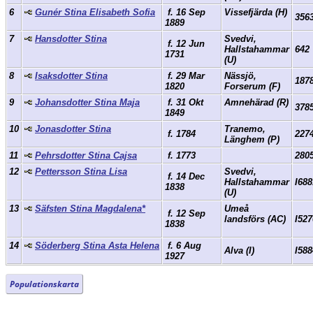
6
Gunér Stina Elisabeth Sofia
f. 16 Sep
Vissefjärda (H)
356
1889
7
Hansdotter Stina
Svedvi,
f. 12 Jun
Hallstahammar
642
1731
(U)
8
Isaksdotter Stina
f. 29 Mar
Nässjö,
187
1820
Forserum (F)
9
Johansdotter Stina Maja
f. 31 Okt
Amnehärad (R)
378
1849
10
Jonasdotter Stina
Tranemo,
f. 1784
227
Länghem (P)
11
Pehrsdotter Stina Cajsa
f. 1773
280
12
Pettersson Stina Lisa
Svedvi,
f. 14 Dec
Hallstahammar
I688
1838
(U)
13
Säfsten Stina Magdalena*
Umeå
f. 12 Sep
landsförs (AC)
I527
1838
14
Söderberg Stina Asta Helena
f. 6 Aug
Alva (I)
I588
1927
Populationskarta