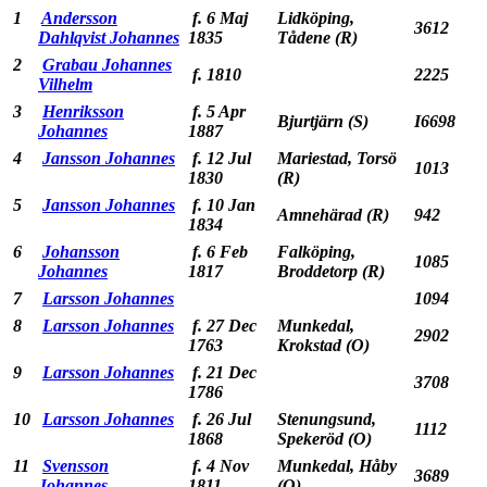
1
Andersson
f. 6 Maj
Lidköping,
3612
Dahlqvist Johannes
1835
Tådene (R)
2
Grabau Johannes
f. 1810
2225
Vilhelm
3
Henriksson
f. 5 Apr
Bjurtjärn (S)
I6698
Johannes
1887
4
Jansson Johannes
f. 12 Jul
Mariestad, Torsö
1013
1830
(R)
5
Jansson Johannes
f. 10 Jan
Amnehärad (R)
942
1834
6
Johansson
f. 6 Feb
Falköping,
1085
Johannes
1817
Broddetorp (R)
7
Larsson Johannes
1094
8
Larsson Johannes
f. 27 Dec
Munkedal,
2902
1763
Krokstad (O)
9
Larsson Johannes
f. 21 Dec
3708
1786
10
Larsson Johannes
f. 26 Jul
Stenungsund,
1112
1868
Spekeröd (O)
11
Svensson
f. 4 Nov
Munkedal, Håby
3689
Johannes
1811
(O)