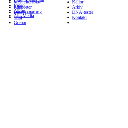
Ljudinspelningar
Mest eftersökt
Källor
Video
Rapporter
Arkiv
Album
Databasstatistik
DNA-tester
Alla Media
Träd
Kontakt
Grenar