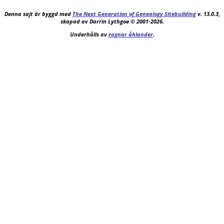
Denna sajt är byggd med
The Next Generation of Genealogy Sitebuilding
v. 13.0.3,
skapad av Darrin Lythgoe © 2001-2026.
Underhålls av
ragnar åhlander
.