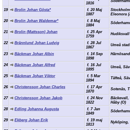
Söderham
1816
19
Brolin Johan Gösta*
f. 20 Maj
Stockholm
1887
Eleonora 
20
Brolin Johan Waldemar*
f. 8 Maj
Söderham
1884
21
Brolin (Mattsson) Johan
f. 25 Apr
Hudiksvall
1759
22
Brännlund Johan Ludvig
f. 28 Jul
Umeå stad
1867
23
Bäckman Johan Albin
f. 14 Sep
Härnösand,
1898
24
Bäckman Johan Alfred
f. 16 Jul
Umeå, Säv
1895
25
Bäckman Johan Viktor
f. 5 Mar
Täfteå, Sä
1894
26
Christensson Johan Charles
f. 17 Apr
Sotenäs, 
1870
27
Christensson Johan Jakob
f. 24 Nov
Bäckevall,
1822
Håby (O)
28
Edling Johanna Augusta
f. 7 Jan
Söderham
1849
29
Ekberg Johan Erik
f. 19 maj
Nyköping,
1813