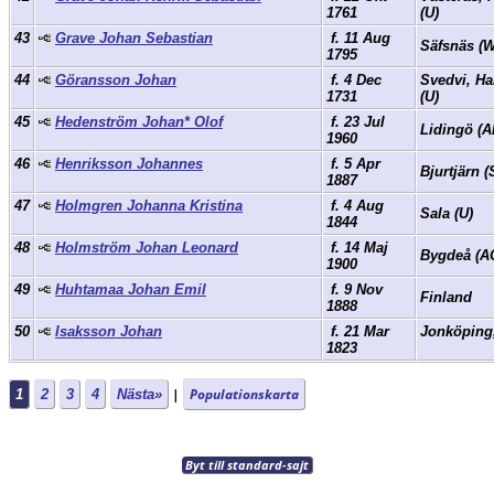
1761
(U)
43
Grave Johan Sebastian
f. 11 Aug
Säfsnäs (
1795
44
Göransson Johan
f. 4 Dec
Svedvi, H
1731
(U)
45
Hedenström Johan* Olof
f. 23 Jul
Lidingö (
1960
46
Henriksson Johannes
f. 5 Apr
Bjurtjärn (
1887
47
Holmgren Johanna Kristina
f. 4 Aug
Sala (U)
1844
48
Holmström Johan Leonard
f. 14 Maj
Bygdeå (A
1900
49
Huhtamaa Johan Emil
f. 9 Nov
Finland
1888
50
Isaksson Johan
f. 21 Mar
Jonköping,
1823
|
Populationskarta
1
2
3
4
Nästa»
Byt till standard-sajt