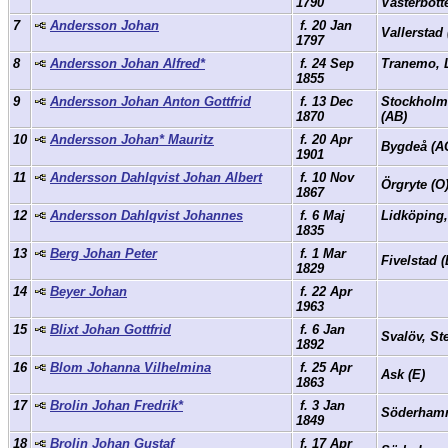
1790
Västerbot
7
Andersson Johan
f. 20 Jan
Vallerstad
1797
8
Andersson Johan Alfred*
f. 24 Sep
Tranemo, 
1855
9
Andersson Johan Anton Gottfrid
f. 13 Dec
Stockholm
1870
(AB)
10
Andersson Johan* Mauritz
f. 20 Apr
Bygdeå (A
1901
11
Andersson Dahlqvist Johan Albert
f. 10 Nov
Örgryte (O
1867
12
Andersson Dahlqvist Johannes
f. 6 Maj
Lidköping
1835
13
Berg Johan Peter
f. 1 Mar
Fivelstad 
1829
14
Beyer Johan
f. 22 Apr
1963
15
Blixt Johan Gottfrid
f. 6 Jan
Svalöv, St
1892
16
Blom Johanna Vilhelmina
f. 25 Apr
Ask (E)
1863
17
Brolin Johan Fredrik*
f. 3 Jan
Söderham
1849
18
Brolin Johan Gustaf
f. 17 Apr