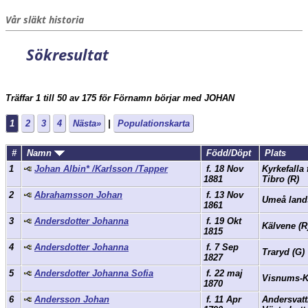
Vår släkt historia
Sökresultat
Träffar 1 till 50 av 175 för Förnamn börjar med JOHAN
1
2
3
4
Nästa»
|
Populationskarta
#
Namn
Född/Döpt
Plats
1
Johan Albin* /Karlsson /Tapper
f. 18 Nov
Kyrkefalla
1881
Tibro (R)
2
Abrahamsson Johan
f. 13 Nov
Umeå land
1861
3
Andersdotter Johanna
f. 19 Okt
Kälvene (
1815
4
Andersdotter Johanna
f. 7 Sep
Traryd (G)
1827
5
Andersdotter Johanna Sofia
f. 22 maj
Visnums-K
1870
6
Andersson Johan
f. 11 Apr
Andersvatt