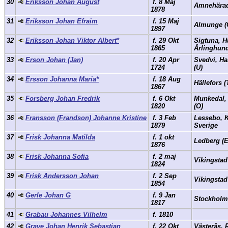
30
Eriksson Johan August
f. 8 Maj
Amnehärad
1878
31
Eriksson Johan Efraim
f. 15 Maj
Almunge (
1897
32
Eriksson Johan Viktor Albert*
f. 29 Okt
Sigtuna, H
1865
Ärlinghun
33
Erson Johan (Jan)
f. 20 Apr
Svedvi, H
1724
(U)
34
Ersson Johanna Maria*
f. 18 Aug
Hällefors (
1867
35
Forsberg Johan Fredrik
f. 6 Okt
Munkedal,
1820
(O)
36
Fransson (Frandson) Johanne Kristine
f. 3 Feb
Lessebo, 
1879
Sverige
37
Frisk Johanna Matilda
f. 1 okt
Ledberg (
1876
38
Frisk Johanna Sofia
f. 2 maj
Vikingstad
1824
39
Frisk Andersson Johan
f. 2 Sep
Vikingstad
1854
40
Gerle Johan G
f. 9 Jan
Stockholm
1817
41
Grabau Johannes Vilhelm
f. 1810
42
Grave Johan Henrik Sebastian
f. 22 Okt
Västerås, 