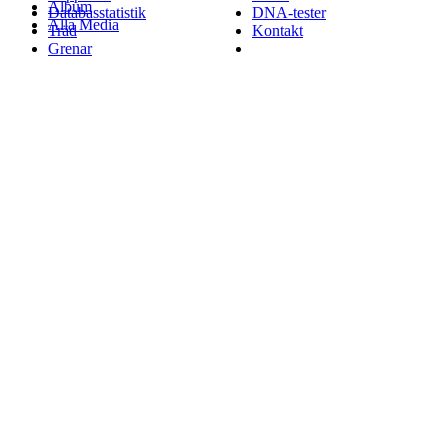
Album
Databasstatistik
DNA-tester
Alla Media
Träd
Kontakt
Grenar