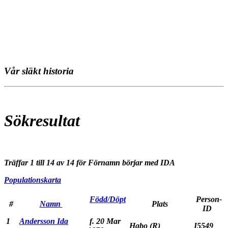
Vår släkt historia
Sökresultat
Träffar 1 till 14 av 14 för Förnamn börjar med IDA
Populationskarta
Född/Döpt
Person-
#
Namn
Plats
ID
1
Andersson Ida
f. 20 Mar
Habo (R)
I5549