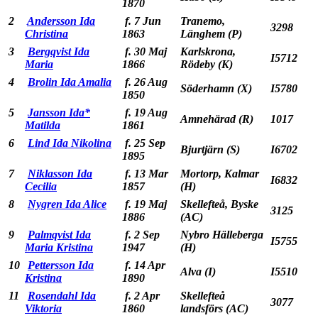
1870
2
Andersson Ida
f. 7 Jun
Tranemo,
3298
Christina
1863
Länghem (P)
3
Bergqvist Ida
f. 30 Maj
Karlskrona,
I5712
Maria
1866
Rödeby (K)
4
Brolin Ida Amalia
f. 26 Aug
Söderhamn (X)
I5780
1850
5
Jansson Ida*
f. 19 Aug
Amnehärad (R)
1017
Matilda
1861
6
Lind Ida Nikolina
f. 25 Sep
Bjurtjärn (S)
I6702
1895
7
Niklasson Ida
f. 13 Mar
Mortorp, Kalmar
I6832
Cecilia
1857
(H)
8
Nygren Ida Alice
f. 19 Maj
Skellefteå, Byske
3125
1886
(AC)
9
Palmqvist Ida
f. 2 Sep
Nybro Hälleberga
I5755
Maria Kristina
1947
(H)
10
Pettersson Ida
f. 14 Apr
Alva (I)
I5510
Kristina
1890
11
Rosendahl Ida
f. 2 Apr
Skellefteå
3077
Viktoria
1860
landsförs (AC)